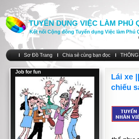
TUYỂN DỤNG VIỆC LÀM PHÚ
Kết nối Cộng đồng Tuyển dụng Việc làm Phú 
Sơ Đồ Trang
Chia sẻ cùng bạn đọc
THÔNG 
Job for fun
Lái xe 
chiếu 