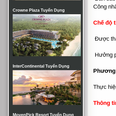
Công nhâ
Crowne Plaza Tuyển Dụng
Chế độ t
Được th
Hưởng ph
InterContinental Tuyển Dụng
Phương 
Thực hiệ
Thông ti
MovenPick Resort Tuyển Dụng