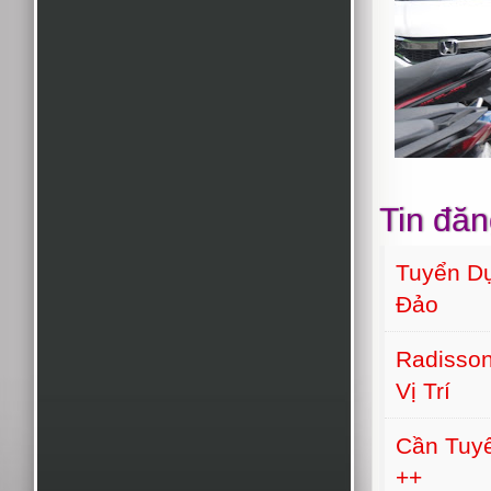
Tin đăn
Tuyển Dụ
Đảo
Radisson
Vị Trí
Cần Tuyể
++