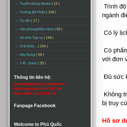
Truyền thông-Media
( 15 )
Trình độ
Trưởng Bộ Phận
( 159 )
ngành điệ
Tư vấn
( 17 )
Văn phòng/Điều hành
( 59 )
Có lý lịc
Vệ sinh-Tạp vụ
( 149 )
Vị trí khác...
( 254 )
Có phẩm 
Xây Dựng
( 59 )
với đơn v
Y tế - Dược
( 35 )
Đủ sức k
Thông tin liên hệ:
tuyendungphuquoc@gmail.com
Điện thoại/ Zalo: 0934.127.384
Không tro
hoặc: 0985 258 323 Mr Hà
bị truy c
Fanpage Facebook
Hồ sơ d
Welcome to Phú Quốc