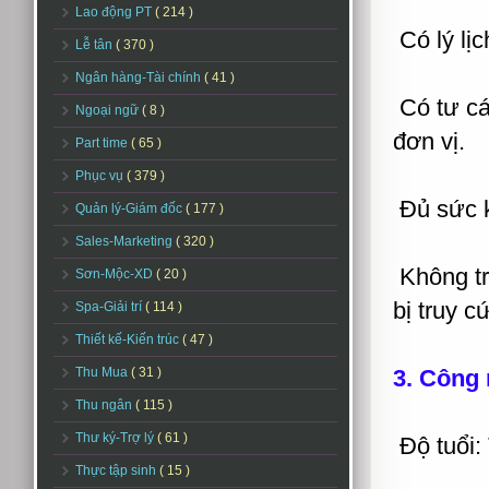
Lao động PT
( 214 )
Có lý lịc
Lễ tân
( 370 )
Ngân hàng-Tài chính
( 41 )
Có tư cá
Ngoại ngữ
( 8 )
đơn vị.
Part time
( 65 )
Phục vụ
( 379 )
Đủ sức k
Quản lý-Giám đốc
( 177 )
Sales-Marketing
( 320 )
Không tro
Sơn-Mộc-XD
( 20 )
bị truy c
Spa-Giải trí
( 114 )
Thiết kế-Kiến trúc
( 47 )
Thu Mua
( 31 )
3. Công 
Thu ngân
( 115 )
Thư ký-Trợ lý
( 61 )
Độ tuổi: 
Thực tập sinh
( 15 )