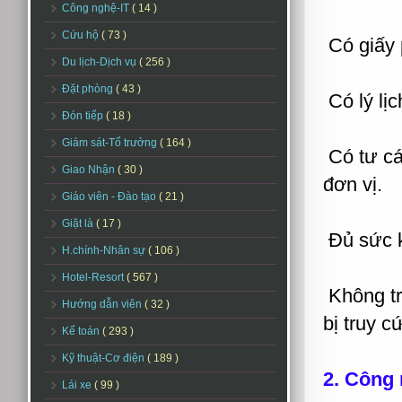
Công nghệ-IT
( 14 )
Cứu hộ
( 73 )
Có giấy p
Du lịch-Dịch vụ
( 256 )
Đặt phòng
( 43 )
Có lý lịc
Đón tiếp
( 18 )
Giám sát-Tổ trưởng
( 164 )
Có tư cá
Giao Nhận
( 30 )
đơn vị.
Giáo viên - Đào tạo
( 21 )
Giặt là
( 17 )
Đủ sức k
H.chính-Nhân sự
( 106 )
Hotel-Resort
( 567 )
Không tro
Hướng dẫn viên
( 32 )
bị truy c
Kế toán
( 293 )
Kỹ thuật-Cơ điện
( 189 )
2. Công
Lái xe
( 99 )