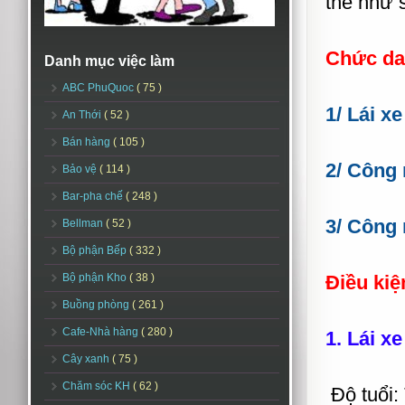
thể như 
Chức da
Danh mục việc làm
ABC PhuQuoc
( 75 )
1/ Lái xe
An Thới
( 52 )
Bán hàng
( 105 )
2/ Công
Bảo vệ
( 114 )
Bar-pha chế
( 248 )
3/ Công 
Bellman
( 52 )
Bộ phận Bếp
( 332 )
Bộ phận Kho
( 38 )
Điều kiệ
Buồng phòng
( 261 )
Cafe-Nhà hàng
( 280 )
1. Lái xe
Cây xanh
( 75 )
Chăm sóc KH
( 62 )
Độ tuổi: 