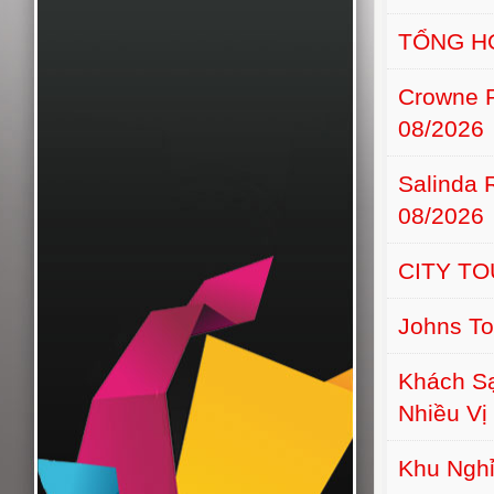
TỔNG H
Crowne 
08/2026
Salinda 
08/2026
CITY TO
Johns T
Khách S
Nhiều Vị 
Khu Nghỉ