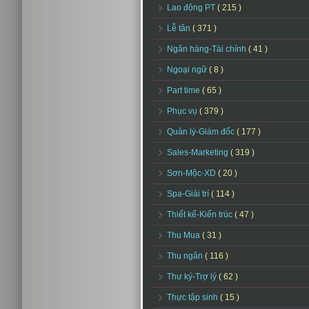
Lao động PT
( 215 )
Lễ tân
( 371 )
Ngân hàng-Tài chính
( 41 )
Ngoại ngữ
( 8 )
Part time
( 65 )
Phục vụ
( 379 )
Quản lý-Giám đốc
( 177 )
Sales-Marketing
( 319 )
Sơn-Mộc-XD
( 20 )
Spa-Giải trí
( 114 )
Thiết kế-Kiến trúc
( 47 )
Thu Mua
( 31 )
Thu ngân
( 116 )
Thư ký-Trợ lý
( 62 )
Thực tập sinh
( 15 )