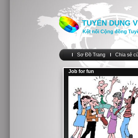
TUYỂN DỤNG V
Kết nối Cộng đồng Tuy
Sơ Đồ Trang
Chia sẻ c
Job for fun