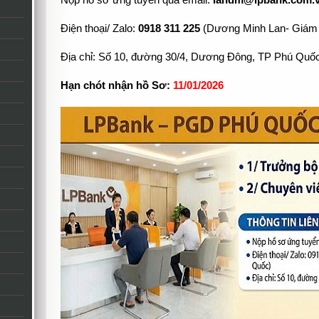
Nộp hồ sơ ứng tuyển qua email:
landm@lpbank.com.
Điện thoại/ Zalo:
0918 311 225
(Dương Minh Lan- Giám
Địa chỉ: Số 10, đường 30/4, Dương Đông, TP Phú Quốc
Hạn chót nhận hồ Sơ:
11/01/2026