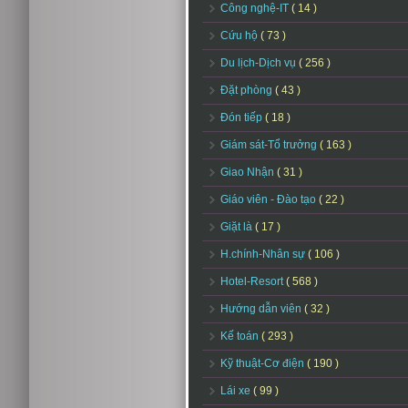
Công nghệ-IT
( 14 )
Cứu hộ
( 73 )
Du lịch-Dịch vụ
( 256 )
Đặt phòng
( 43 )
Đón tiếp
( 18 )
Giám sát-Tổ trưởng
( 163 )
Giao Nhận
( 31 )
Giáo viên - Đào tạo
( 22 )
Giặt là
( 17 )
H.chính-Nhân sự
( 106 )
Hotel-Resort
( 568 )
Hướng dẫn viên
( 32 )
Kế toán
( 293 )
Kỹ thuật-Cơ điện
( 190 )
Lái xe
( 99 )