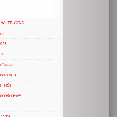
KHAI TRƯƠNG
26
2026
rí
g Taseco
iều Vị Trí
N THỚI
 Đất Liền!!!
Vị Trí