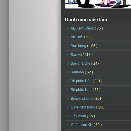
Danh mục việc làm
ABC PhuQuoc
( 75 )
An Thới
( 52 )
Bán hàng
( 105 )
Bảo vệ
( 113 )
Bar-pha chế
( 247 )
Bellman
( 52 )
Bộ phận Bếp
( 331 )
Bộ phận Kho
( 38 )
Buồng phòng
( 261 )
Cafe-Nhà hàng
( 280 )
Cây xanh
( 75 )
Chăm sóc KH
( 62 )