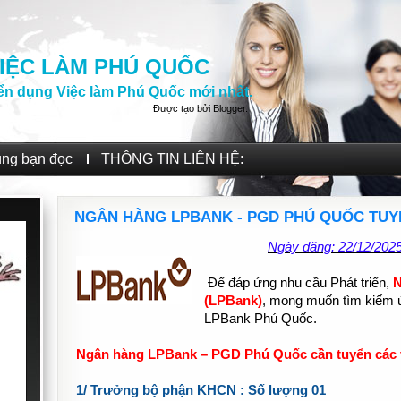
IỆC LÀM PHÚ QUỐC
ển dụng Việc làm Phú Quốc mới nhất.
Được tạo bởi
Blogger
.
ùng bạn đọc
THÔNG TIN LIÊN HỆ:
NGÂN HÀNG LPBANK - PGD PHÚ QUỐC TUY
Ngày đăng: 22/12/202
Để đáp ứng nhu cầu Phát triển,
N
(LPBank)
, mong muốn tìm kiếm ứ
LPBank Phú Quốc.
Ngân hàng LPBank – PGD Phú Quốc cần tuyển các vị
1/ Trưởng bộ phận KHCN : Số lượng 01