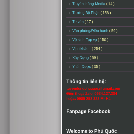
Truyền thông-Media
( 14 )
Trưởng Bộ Phận
( 158 )
Tư vấn
( 17 )
Văn phòng/Điều hành
( 59 )
Vệ sinh-Tạp vụ
( 150 )
Vị trí khác...
( 254 )
Xây Dựng
( 59 )
Y tế - Dược
( 35 )
Thông tin liên hệ:
tuyendungphuquoc@gmail.com
Điện thoại/ Zalo: 0934.127.384
hoặc: 0985 258 323 Mr Hà
Fanpage Facebook
Welcome to Phú Quốc