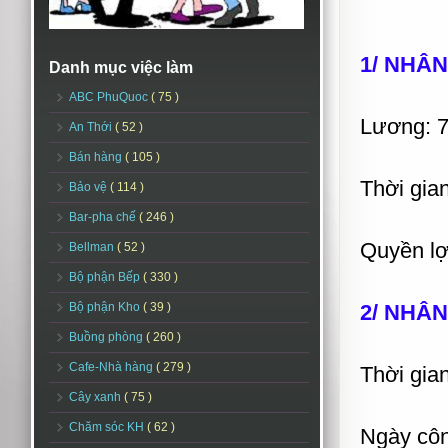
1/ NHÂN
Danh mục việc làm
ABC PhuQuoc
( 75 )
Lương: 7
An Thới
( 52 )
Bán hàng
( 105 )
Thời gian
Bảo vệ
( 114 )
Bar-pha chế
( 246 )
Quyền lợ
Bellman
( 52 )
Bộ phận Bếp
( 330 )
Bộ phận Kho
( 39 )
2/ NHÂN
Buồng phòng
( 260 )
Cafe-Nhà hàng
( 279 )
Thời gian
Cây xanh
( 75 )
Chăm sóc KH
( 62 )
Ngày côn