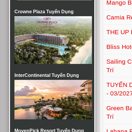
Mango B
Crowne Plaza Tuyển Dụng
Camia Re
THE UP
Bliss Ho
Sailing 
Trí
InterContinental Tuyển Dụng
TUYỂN D
- 03/202
Green Ba
Trí
Lahana 
MovenPick Resort Tuyển Dụng