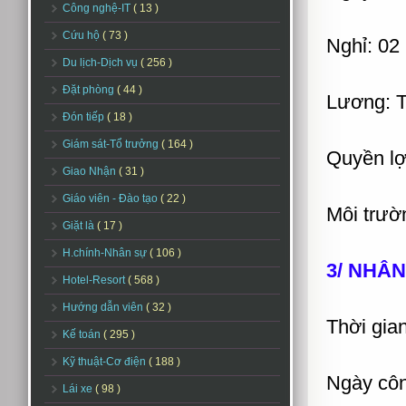
Công nghệ-IT
( 13 )
Cứu hộ
( 73 )
Nghỉ: 02 
Du lịch-Dịch vụ
( 256 )
Đặt phòng
( 44 )
Lương: T
Đón tiếp
( 18 )
Giám sát-Tổ trưởng
( 164 )
Quyền lợ
Giao Nhận
( 31 )
Giáo viên - Đào tạo
( 22 )
Môi trườn
Giặt là
( 17 )
H.chính-Nhân sự
( 106 )
3/ NHÂN
Hotel-Resort
( 568 )
Hướng dẫn viên
( 32 )
Thời gian
Kế toán
( 295 )
Kỹ thuật-Cơ điện
( 188 )
Ngày côn
Lái xe
( 98 )