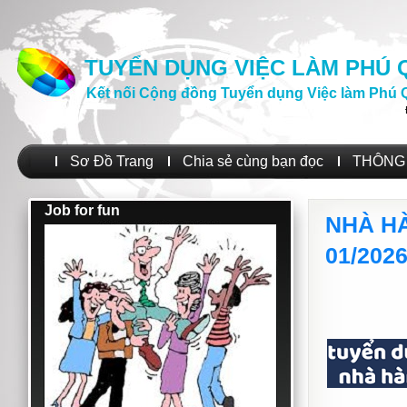
TUYỂN DỤNG VIỆC LÀM PHÚ
Kết nối Cộng đồng Tuyển dụng Việc làm Phú 
Sơ Đồ Trang
Chia sẻ cùng bạn đọc
THÔNG 
Job for fun
NHÀ H
01/202