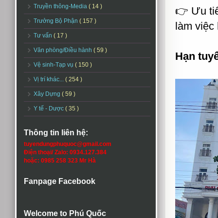
Truyền thông-Media
( 14 )
👉 Ưu ti
Trưởng Bộ Phận
( 157 )
làm việc 
Tư vấn
( 17 )
Văn phòng/Điều hành
( 59 )
Hạn tuy
Vệ sinh-Tạp vụ
( 150 )
Vị trí khác...
( 254 )
Xây Dựng
( 59 )
Y tế - Dược
( 35 )
Thông tin liên hệ:
tuyendungphuquoc@gmail.com
Điện thoại/ Zalo: 0934.127.384
hoặc: 0985 258 323 Mr Hà
Fanpage Facebook
Welcome to Phú Quốc