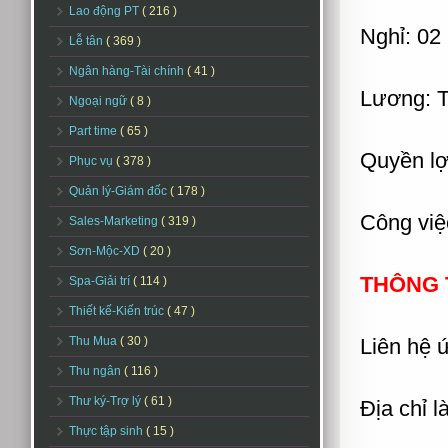
Lao động PT
( 216 )
Nghỉ: 02 
Lễ tân
( 369 )
Ngân hàng-Tài chính
( 41 )
Lương: T
Ngoại ngữ
( 8 )
Part time
( 65 )
Quyền lợ
Phục vụ
( 378 )
Quản lý-Giám đốc
( 178 )
Công việc
Sales-Marketing
( 319 )
Sơn-Mộc-XD
( 20 )
THÔNG T
Spa-Giải trí
( 114 )
Thiết kế-Kiến trúc
( 47 )
Thu Mua
( 30 )
Liên hệ 
Thu ngân
( 116 )
Thư ký-Trợ lý
( 61 )
Địa chỉ 
Thực tập sinh
( 15 )