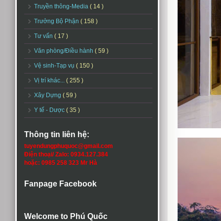
Truyền thông-Media
( 14 )
Trưởng Bộ Phận
( 158 )
Tư vấn
( 17 )
Văn phòng/Điều hành
( 59 )
Vệ sinh-Tạp vụ
( 150 )
Vị trí khác...
( 255 )
Xây Dựng
( 59 )
Y tế - Dược
( 35 )
Thông tin liên hệ:
tuyendungphuquoc@gmail.com
Điện thoại/ Zalo: 0934.127.384
hoặc: 0985 258 323 Mr Hà
Fanpage Facebook
Welcome to Phú Quốc