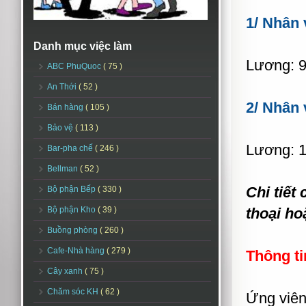
1/ Nhân 
Danh mục việc làm
Lương: 9-
ABC PhuQuoc
( 75 )
An Thới
( 52 )
2/ Nhân
Bán hàng
( 105 )
Bảo vệ
( 113 )
Lương: 1
Bar-pha chế
( 246 )
Bellman
( 52 )
Chi tiết
Bộ phận Bếp
( 330 )
Bộ phận Kho
( 39 )
thoại ho
Buồng phòng
( 260 )
Cafe-Nhà hàng
( 279 )
Thông ti
Cây xanh
( 75 )
Chăm sóc KH
( 62 )
Ứng viên 