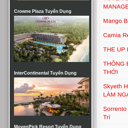
MANAGE
Crowne Plaza Tuyển Dụng
Mango B
Camia Re
THE UP
THÔNG 
THỚI
InterContinental Tuyển Dụng
Skyeth H
LÀM NG
Sorrento
Trí
MovenPick Resort Tuyển Dụng