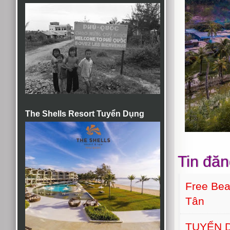
The Shells Resort Tuyển Dụng
Tin đăn
Free Bea
Tân
TUYỂN 