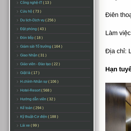
Công nghệ-IT
( 13 )
Cứu hộ
( 73 )
Điên thoạ
Du lịch-Dịch vụ
( 256 )
Đặt phòng
( 43 )
Làm việc
Đón tiếp
( 18 )
Giám sát-Tổ trưởng
( 164 )
Địa chỉ:
Giao Nhận
( 31 )
Giáo viên - Đào tạo
( 22 )
Hạn tuy
Giặt là
( 17 )
H.chính-Nhân sự
( 106 )
Hotel-Resort
( 568 )
Hướng dẫn viên
( 32 )
Kế toán
( 294 )
Kỹ thuật-Cơ điện
( 188 )
Lái xe
( 99 )