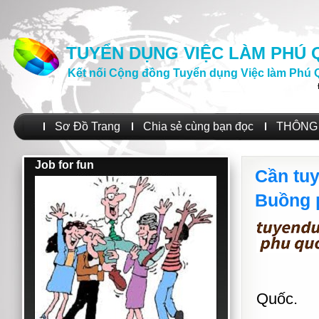
TUYỂN DỤNG VIỆC LÀM PHÚ
Kết nối Cộng đồng Tuyển dụng Việc làm Phú 
Sơ Đồ Trang
Chia sẻ cùng bạn đọc
THÔNG 
Job for fun
Cần tuy
Buồng 
Quốc.