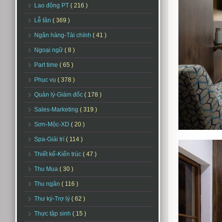
Lao động PT
( 216 )
Lễ tân
( 369 )
Ngân hàng-Tài chính
( 41 )
Ngoại ngữ
( 8 )
Part time
( 65 )
Phục vụ
( 378 )
Quản lý-Giám đốc
( 178 )
Sales-Marketing
( 319 )
Sơn-Mộc-XD
( 20 )
Spa-Giải trí
( 114 )
Thiết kế-Kiến trúc
( 47 )
Thu Mua
( 30 )
Thu ngân
( 116 )
Thư ký-Trợ lý
( 62 )
Thực tập sinh
( 15 )