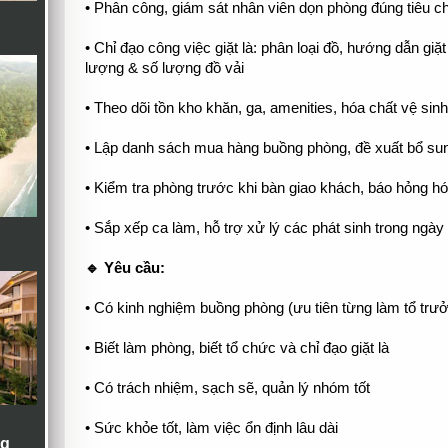
• Phân công, giám sát nhân viên dọn phòng đúng tiêu c
• Chỉ đạo công việc giặt là: phân loại đồ, hướng dẫn giặ
lượng & số lượng đồ vải
• Theo dõi tồn kho khăn, ga, amenities, hóa chất vệ sinh
• Lập danh sách mua hàng buồng phòng, đề xuất bổ sung
• Kiểm tra phòng trước khi bàn giao khách, báo hỏng hó
• Sắp xếp ca làm, hỗ trợ xử lý các phát sinh trong ngày
🔹 Yêu cầu:
• Có kinh nghiệm buồng phòng (ưu tiên từng làm tổ trư
• Biết làm phòng, biết tổ chức và chỉ đạo giặt là
• Có trách nhiệm, sạch sẽ, quản lý nhóm tốt
• Sức khỏe tốt, làm việc ổn định lâu dài
ng