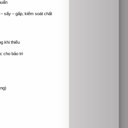
huẩn
t – sấy – gấp, kiểm soát chất
 khi thiếu
c cho bảo trì
ởng)