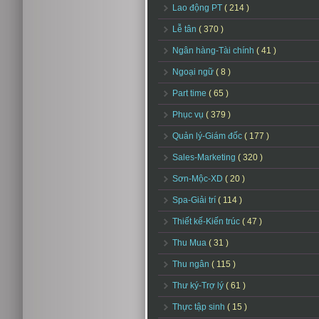
Lao động PT
( 214 )
Lễ tân
( 370 )
Ngân hàng-Tài chính
( 41 )
Ngoại ngữ
( 8 )
Part time
( 65 )
Phục vụ
( 379 )
Quản lý-Giám đốc
( 177 )
Sales-Marketing
( 320 )
Sơn-Mộc-XD
( 20 )
Spa-Giải trí
( 114 )
Thiết kế-Kiến trúc
( 47 )
Thu Mua
( 31 )
Thu ngân
( 115 )
Thư ký-Trợ lý
( 61 )
Thực tập sinh
( 15 )