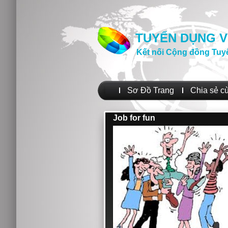
TUYỂN DỤNG V
Kết nối Cộng đồng Tuy
Sơ Đồ Trang
Chia sẻ c
Job for fun