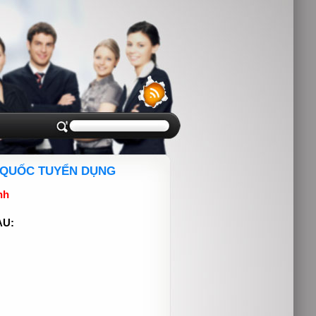
Ú QUỐC TUYỂN DỤNG
nh
AU: