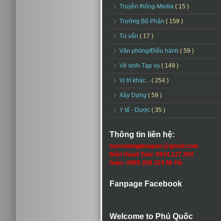
Truyền thông-Media
( 15 )
Trưởng Bộ Phận
( 159 )
Tư vấn
( 17 )
Văn phòng/Điều hành
( 59 )
Vệ sinh-Tạp vụ
( 149 )
Vị trí khác...
( 254 )
Xây Dựng
( 59 )
Y tế - Dược
( 35 )
Thông tin liên hệ:
tuyendungphuquoc@gmail.com
Điện thoại/ Zalo: 0934.127.384
hoặc: 0985 258 323 Mr Hà
Fanpage Facebook
Welcome to Phú Quốc