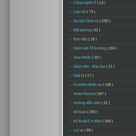
Công nghệ-IT
( 14 )
Cứu hộ
( 73 )
Du lịch-Dịch vụ
( 256 )
Đặt phòng
( 43 )
Đón tiếp
( 18 )
Giám sát-Tổ trưởng
( 164 )
Giao Nhận
( 30 )
Giáo viên - Đào tạo
( 21 )
Giặt là
( 17 )
H.chính-Nhân sự
( 106 )
Hotel-Resort
( 567 )
Hướng dẫn viên
( 32 )
Kế toán
( 293 )
Kỹ thuật-Cơ điện
( 189 )
Lái xe
( 99 )