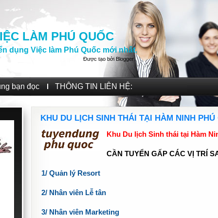
IỆC LÀM PHÚ QUỐC
ển dụng Việc làm Phú Quốc mới nhất.
Được tạo bởi
Blogger
.
ùng bạn đọc
THÔNG TIN LIÊN HỆ:
KHU DU LỊCH SINH THÁI TẠI HÀM NINH PH
Khu Du lịch Sinh thái tại Hàm Ni
CẦN TUYỂN GẤP CÁC VỊ TRÍ S
1/ Quản lý Resort
2/ Nhân viên Lễ tân
3/ Nhân viên Marketing