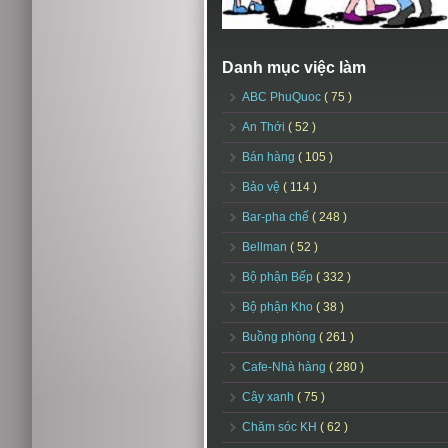
Danh mục việc làm
ABC PhuQuoc
( 75 )
An Thới
( 52 )
Bán hàng
( 105 )
Bảo vệ
( 114 )
Bar-pha chế
( 248 )
Bellman
( 52 )
Bộ phận Bếp
( 332 )
Bộ phận Kho
( 38 )
Buồng phòng
( 261 )
Cafe-Nhà hàng
( 280 )
Cây xanh
( 75 )
Chăm sóc KH
( 62 )