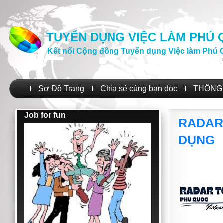
TUYỂN DỤNG VIỆC LÀM PHÚ
Kết nối Cộng đồng Tuyển dụng Việc làm Phú 
Sơ Đồ Trang
Chia sẻ cùng bạn đọc
THÔNG 
Job for fun
RADAR
DỤNG