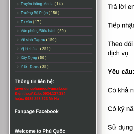
Truyền thông-Media
( 14 )
Trả lời e
Trưởng Bộ Phận
( 158 )
Tư vấn
( 17 )
Tiếp nhận
Văn phòng/Điều hành
( 59 )
Vệ sinh-Tạp vụ
( 150 )
Theo dõi
Vị trí khác...
( 254 )
dịch vụ
Xây Dựng
( 59 )
Y tế - Dược
( 35 )
Yêu cầu
Thông tin liên hệ:
tuyendungphuquoc@gmail.com
Có khả n
Điện thoại/ Zalo: 0934.127.384
hoặc: 0985 258 323 Mr Hà
Có kỹ năn
Fanpage Facebook
Sử dụng 
Welcome to Phú Quốc