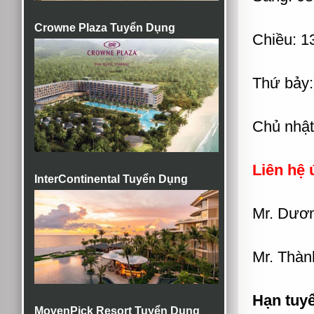
Crowne Plaza Tuyển Dụng
Chiều: 1
Thứ bảy:
Chủ nhật
Liên hệ 
InterContinental Tuyển Dụng
Mr. Dươ
Mr. Thàn
Hạn tuy
MovenPick Resort Tuyển Dụng