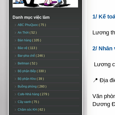
1/ Kế to
Danh mục việc làm
ABC PhuQuoc
( 75 )
Lương th
An Thới
( 52 )
Bán hàng
( 105 )
2/ Nhân 
Bảo vệ
( 113 )
Bar-pha chế
( 246 )
Lương cứ
Bellman
( 52 )
Bộ phận Bếp
( 330 )
Bộ phận Kho
( 39 )
📍 Địa đi
Buồng phòng
( 260 )
Cafe-Nhà hàng
( 279 )
Văn phòn
Cây xanh
( 75 )
Dương Đ
Chăm sóc KH
( 62 )