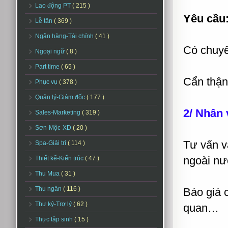
Lao động PT
( 215 )
Yêu cầu
Lễ tân
( 369 )
Ngân hàng-Tài chính
( 41 )
Có chuyê
Ngoại ngữ
( 8 )
Part time
( 65 )
Cẩn thận,
Phục vụ
( 378 )
Quản lý-Giám đốc
( 177 )
2/ Nhân 
Sales-Marketing
( 319 )
Sơn-Mộc-XD
( 20 )
Tư vấn v
Spa-Giải trí
( 114 )
ngoài n
Thiết kế-Kiến trúc
( 47 )
Thu Mua
( 31 )
Thu ngân
( 116 )
Báo giá c
Thư ký-Trợ lý
( 62 )
quan…
Thực tập sinh
( 15 )