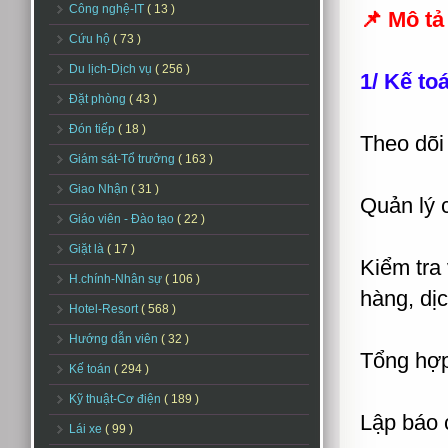
Công nghệ-IT
( 13 )
📌 Mô tả 
Cứu hộ
( 73 )
Du lịch-Dịch vụ
( 256 )
1/ Kế to
Đặt phòng
( 43 )
Đón tiếp
( 18 )
Theo dõi 
Giám sát-Tổ trưởng
( 163 )
Giao Nhận
( 31 )
Quản lý 
Giáo viên - Đào tạo
( 22 )
Giặt là
( 17 )
Kiểm tra 
H.chính-Nhân sự
( 106 )
hàng, dị
Hotel-Resort
( 568 )
Hướng dẫn viên
( 32 )
Tổng hợp
Kế toán
( 294 )
Kỹ thuật-Cơ điện
( 189 )
Lập báo c
Lái xe
( 99 )