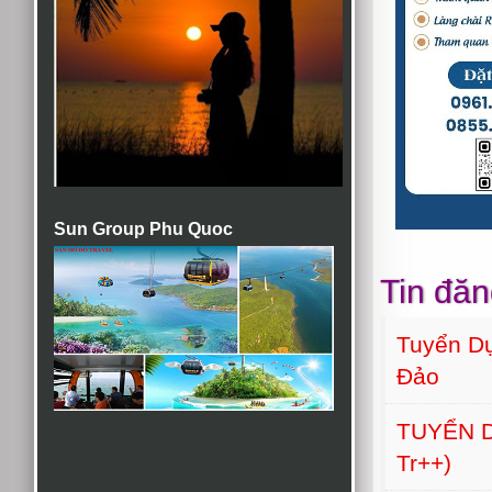
Sun Group Phu Quoc
Tin đăn
Tuyển Dụ
Đảo
TUYỂN D
Tr++)