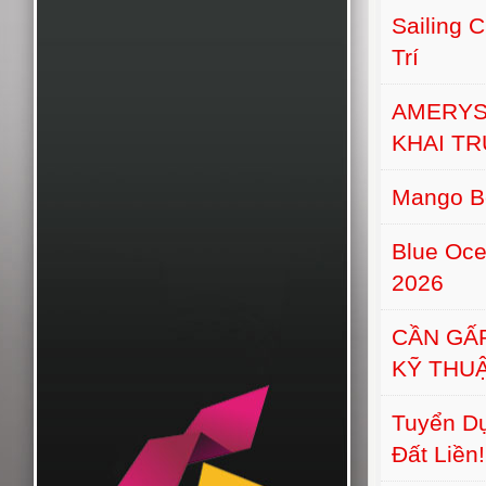
Sailing 
Trí
AMERYS
KHAI T
Mango B
Blue Oce
2026
CẦN GẤ
KỸ THU
Tuyển Dụ
Đất Liền!