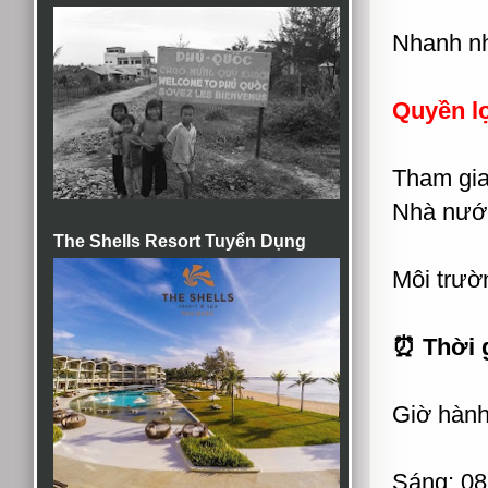
Nhanh nhẹ
Quyền l
Tham gia
Nhà nướ
The Shells Resort Tuyển Dụng
Môi trườn
⏰ Thời g
Giờ hành
Sáng: 08