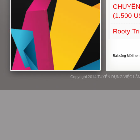
CHUYÊN
(1.500 
Rooty Tr
Bài đăng Mới hơn
Copyright 2014 TUYỂN DỤNG VIỆC LÀM P