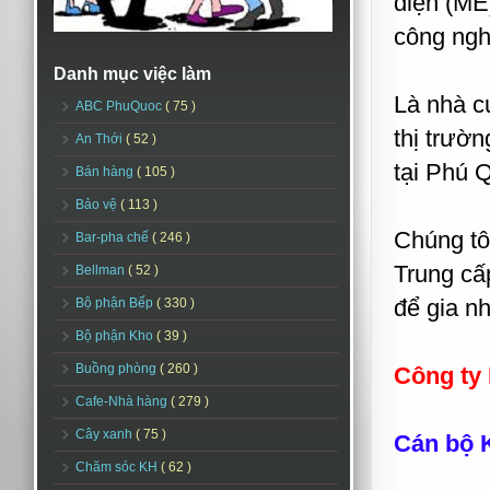
điện (ME)
công ngh
Danh mục việc làm
Là nhà c
ABC PhuQuoc
( 75 )
thị trườn
An Thới
( 52 )
tại Phú 
Bán hàng
( 105 )
Bảo vệ
( 113 )
Chúng tô
Bar-pha chế
( 246 )
Trung cấ
Bellman
( 52 )
để gia nh
Bộ phận Bếp
( 330 )
Bộ phận Kho
( 39 )
Buồng phòng
( 260 )
Công ty
Cafe-Nhà hàng
( 279 )
Cây xanh
( 75 )
Cán bộ 
Chăm sóc KH
( 62 )