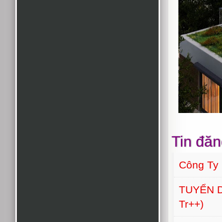
Tin đăn
Công Ty
TUYỂN D
Tr++)