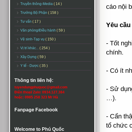
Truyền thông-Media
( 14 )
cáo nội 
Trưởng Bộ Phận
( 158 )
Tư vấn
( 17 )
Yêu cầu 
Văn phòng/Điều hành
( 59 )
Vệ sinh-Tạp vụ
( 150 )
- Tốt ng
Vị trí khác...
( 254 )
chính.
Xây Dựng
( 59 )
Y tế - Dược
( 35 )
- Có ít n
Thông tin liên hệ:
tuyendungphuquoc@gmail.com
- Sử dụn
Điện thoại/ Zalo: 0934.127.384
…).
hoặc: 0985 258 323 Mr Hà
Fanpage Facebook
- Cẩn thậ
tổ chức c
Welcome to Phú Quốc