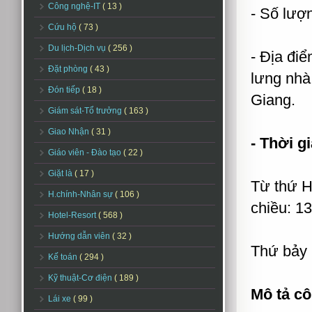
Công nghệ-IT
( 13 )
- Số lượ
Cứu hộ
( 73 )
Du lịch-Dịch vụ
( 256 )
- Địa đi
Đặt phòng
( 43 )
lưng nhà
Đón tiếp
( 18 )
Giang.
Giám sát-Tổ trưởng
( 163 )
Giao Nhận
( 31 )
- Thời g
Giáo viên - Đào tạo
( 22 )
Giặt là
( 17 )
Từ thứ H
H.chính-Nhân sự
( 106 )
chiều: 1
Hotel-Resort
( 568 )
Hướng dẫn viên
( 32 )
Thứ bảy 
Kế toán
( 294 )
Kỹ thuật-Cơ điện
( 189 )
Mô tả cô
Lái xe
( 99 )