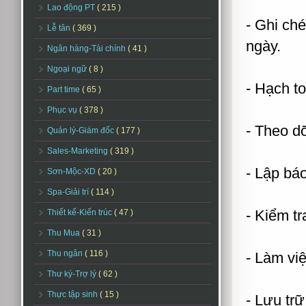
Lao động PT
( 215 )
- Ghi ch
Lễ tân
( 369 )
ngày.
Ngân hàng-Tài chính
( 41 )
Ngoại ngữ
( 8 )
- Hạch t
Part time
( 65 )
Phục vụ
( 378 )
- Theo dõ
Quản lý-Giám đốc
( 177 )
Sales-Marketing
( 319 )
- Lập báo
Sơn-Mộc-XD
( 20 )
Spa-Giải trí
( 114 )
- Kiểm t
Thiết kế-Kiến trúc
( 47 )
Thu Mua
( 31 )
Thu ngân
( 116 )
- Làm vi
Thư ký-Trợ lý
( 62 )
Thực tập sinh
( 15 )
- Lưu trữ