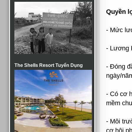
Quyền lợ
- Mức lư
- Lương 
The Shells Resort Tuyển Dụng
- Đóng đ
ngày/năm
- Có cơ 
mềm chu
- Môi trư
cơ hội ph