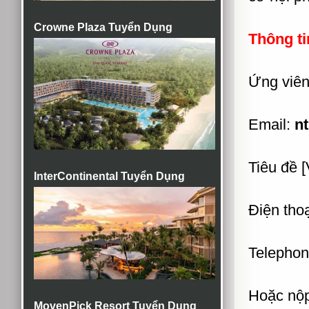
Crowne Plaza Tuyển Dụng
Thông ti
Ứng viên 
Email:
n
Tiêu đề [
InterContinental Tuyển Dụng
Điện thoạ
Telephon
Hoặc nộp
MovenPick Resort Tuyển Dụng