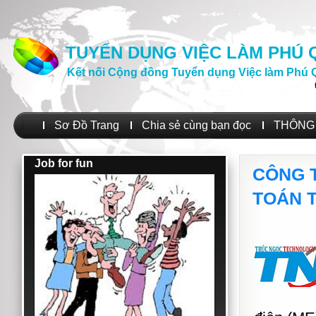
TUYỂN DỤNG VIỆC LÀM PHÚ
Kết nối Cộng đồng Tuyển dụng Việc làm Phú 
Sơ Đồ Trang
Chia sẻ cùng bạn đọc
THÔNG 
Job for fun
CÔNG 
TOÁN 