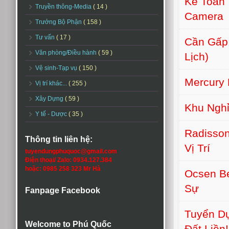
Kế Toán 
Truyền thông-Media
( 14 )
Camera
Trưởng Bộ Phận
( 158 )
Tư vấn
( 17 )
Cần Gấp:
Văn phòng/Điều hành
( 59 )
Lịch)
Vệ sinh-Tạp vụ
( 150 )
Mercury 
Vị trí khác...
( 255 )
Xây Dựng
( 59 )
Khu Nghỉ
Y tế - Dược
( 35 )
Radisson
Thông tin liên hệ:
Vị Trí
tuyendungphuquoc@gmail.com
Điện thoại/ Zalo: 0934.127.384
hoặc: 0985 258 323 Mr Hà
Ocsen B
Sự
Fanpage Facebook
Tuyển Dụ
Welcome to Phú Quốc
Đất Liền!