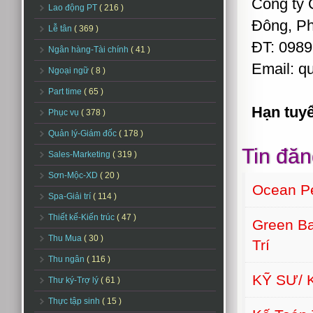
Công ty
Lao động PT
( 216 )
Đông, P
Lễ tân
( 369 )
ĐT: 0989
Ngân hàng-Tài chính
( 41 )
Email: q
Ngoại ngữ
( 8 )
Part time
( 65 )
Hạn tuy
Phục vụ
( 378 )
Quản lý-Giám đốc
( 178 )
Tin đăn
Sales-Marketing
( 319 )
Sơn-Mộc-XD
( 20 )
Ocean Pe
Spa-Giải trí
( 114 )
Thiết kế-Kiến trúc
( 47 )
Green Ba
Thu Mua
( 30 )
Trí
Thu ngân
( 116 )
KỸ SƯ/ 
Thư ký-Trợ lý
( 61 )
Thực tập sinh
( 15 )