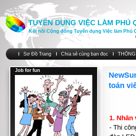
TUYỂN DỤNG VIỆC LÀM PHÚ
Kết nối Cộng đồng Tuyển dụng Việc làm Phú 
Sơ Đồ Trang
Chia sẻ cùng bạn đọc
THÔNG 
Job for fun
NewSun 
toán vi
1. Nhân 
- Thi cô