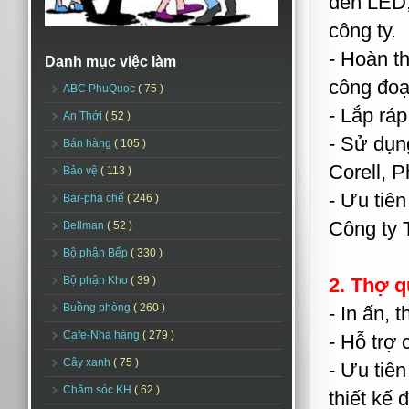
đèn LED,
công ty.
- Hoàn t
Danh mục việc làm
công đoạ
ABC PhuQuoc
( 75 )
- Lắp ráp
An Thới
( 52 )
- Sử dụn
Bán hàng
( 105 )
Corell, P
Bảo vệ
( 113 )
- Ưu tiên
Bar-pha chế
( 246 )
Công ty 
Bellman
( 52 )
Bộ phận Bếp
( 330 )
Bộ phận Kho
( 39 )
2. Thợ 
Buồng phòng
( 260 )
- In ấn, 
Cafe-Nhà hàng
( 279 )
- Hỗ trợ 
Cây xanh
( 75 )
- Ưu tiê
Chăm sóc KH
( 62 )
thiết kế 