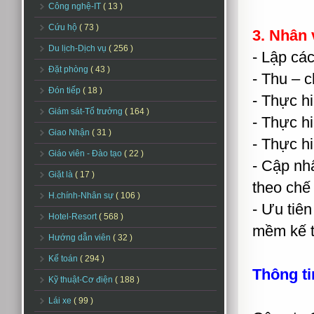
Công nghệ-IT
( 13 )
Cứu hộ
( 73 )
3. Nhân 
Du lịch-Dịch vụ
( 256 )
- Lập các
Đặt phòng
( 43 )
- Thu – c
Đón tiếp
( 18 )
- Thực hi
Giám sát-Tổ trưởng
( 164 )
- Thực hi
Giao Nhận
( 31 )
- Thực hi
Giáo viên - Đào tạo
( 22 )
- Cập nhậ
Giặt là
( 17 )
theo chế
H.chính-Nhân sự
( 106 )
- Ưu tiê
Hotel-Resort
( 568 )
mềm kế t
Hướng dẫn viên
( 32 )
Kế toán
( 294 )
Thông ti
Kỹ thuật-Cơ điện
( 188 )
Lái xe
( 99 )