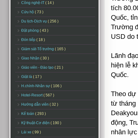
Công nghệ-IT
( 14 )
tích 80.
Cứu hộ
( 73 )
Quốc, tỉ
Du lịch-Dịch vụ
( 256 )
Trường đ
Đặt phòng
( 43 )
USD do t
Đón tiếp
( 18 )
Giám sát-Tổ trưởng
( 165 )
Lãnh đạo
Giao Nhận
( 30 )
hiện lễ 
Giáo viên - Đào tạo
( 21 )
Quốc.
Giặt là
( 17 )
H.chính-Nhân sự
( 106 )
Theo dự 
Hotel-Resort
( 567 )
từ tháng 
Hướng dẫn viên
( 32 )
Deakyoun
Kế toán
( 293 )
động, Tr
Kỹ thuật-Cơ điện
( 190 )
nhân lực
Lái xe
( 99 )