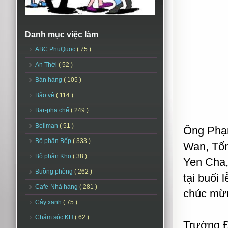
Danh mục việc làm
ABC PhuQuoc
( 75 )
An Thới
( 52 )
Bán hàng
( 105 )
Bảo vệ
( 114 )
Bar-pha chế
( 249 )
Bellman
( 51 )
Ông Phạm
Bộ phận Bếp
( 333 )
Wan, Tổn
Bộ phận Kho
( 38 )
Yen Cha,
Buồng phòng
( 262 )
tại buổi
Cafe-Nhà hàng
( 281 )
chúc mừ
Cây xanh
( 75 )
Chăm sóc KH
( 62 )
Trường Đ