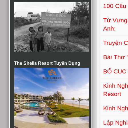
100 Câu 
Từ Vựng
Anh:
Truyện 
Bài Thơ
The Shells Resort Tuyển Dụng
BỐ CỤC 
Kinh Nghi
Resort
Kinh Ng
Lập Nghi