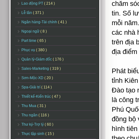
chăm sóc
Lao động PT
( 214 )
tin. Số 
Lễ tân
( 371 )
mỗi năm.
Ngân hàng-Tài chính
( 41 )
các nhà h
Ngoại ngữ
( 8 )
trên địa
Part time
( 65 )
Phục vụ
( 380 )
địa điểm
Quản lý-Giám đốc
( 176 )
Sales-Marketing
( 319 )
Phát biể
Sơn-Mộc-XD
( 20 )
tỉnh Kiê
Spa-Giải trí
( 114 )
Đào tạo 
Thiết kế-Kiến trúc
( 47 )
là công 
Thu Mua
( 31 )
Phú Quốc
Thu ngân
( 116 )
đồng bộ 
Thư ký-Trợ lý
( 60 )
hình tiên
Thực tập sinh
( 15 )
theo chu