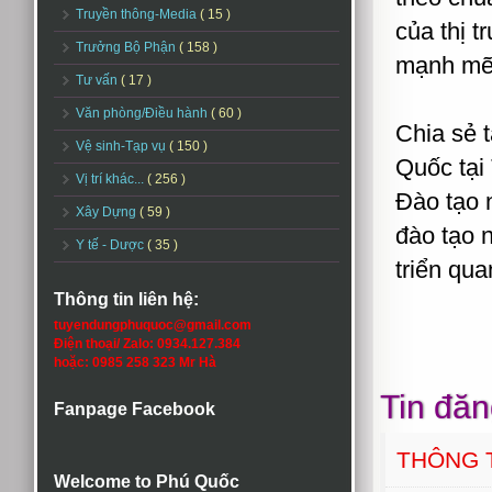
Truyền thông-Media
( 15 )
của thị 
Trưởng Bộ Phận
( 158 )
mạnh mẽ 
Tư vấn
( 17 )
Văn phòng/Điều hành
( 60 )
Chia sẻ 
Vệ sinh-Tạp vụ
( 150 )
Quốc tại
Vị trí khác...
( 256 )
Đào tạo 
Xây Dựng
( 59 )
đào tạo 
Y tế - Dược
( 35 )
triển qu
Thông tin liên hệ:
tuyendungphuquoc@gmail.com
Điện thoại/ Zalo: 0934.127.384
hoặc: 0985 258 323 Mr Hà
Tin đăn
Fanpage Facebook
THÔNG T
Welcome to Phú Quốc