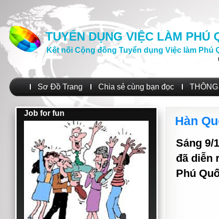
TUYỂN DỤNG VIỆC LÀM PHÚ
Kết nối Cộng đồng Tuyển dụng Việc làm Phú 
Sơ Đồ Trang
Chia sẻ cùng bạn đọc
THÔNG 
Job for fun
Hàn Qu
Sáng 9/1
đã diễn 
Phú Qu