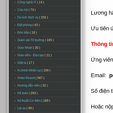
Công nghệ-IT
( 14 )
Cứu hộ
( 73 )
Lương hấ
Du lịch-Dịch vụ
( 256 )
Đặt phòng
( 43 )
Ưu tiên 
Đón tiếp
( 18 )
Giám sát-Tổ trưởng
( 165 )
Thông ti
Giao Nhận
( 30 )
Giáo viên - Đào tạo
( 21 )
Ứng viên
Giặt là
( 17 )
H.chính-Nhân sự
( 106 )
Email:
p
Hotel-Resort
( 567 )
Hướng dẫn viên
( 32 )
Số điện t
Kế toán
( 293 )
Kỹ thuật-Cơ điện
( 189 )
Hoặc nộp 
Lái xe
( 99 )