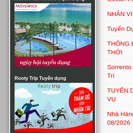
NHÂN VI
Tuyển D
THÔNG 
THỚI
Sorrento
Trí
Rooty Trip Tuyển dụng
TUYỂN D
VỤ
Nhà Hàn
08/2026