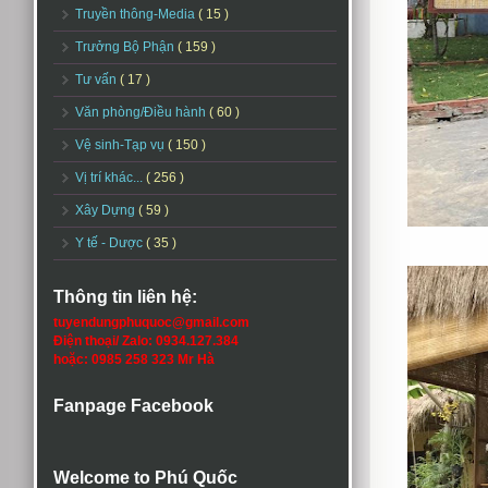
Truyền thông-Media
( 15 )
Trưởng Bộ Phận
( 159 )
Tư vấn
( 17 )
Văn phòng/Điều hành
( 60 )
Vệ sinh-Tạp vụ
( 150 )
Vị trí khác...
( 256 )
Xây Dựng
( 59 )
Y tế - Dược
( 35 )
Thông tin liên hệ:
tuyendungphuquoc@gmail.com
Điện thoại/ Zalo: 0934.127.384
hoặc: 0985 258 323 Mr Hà
Fanpage Facebook
Welcome to Phú Quốc