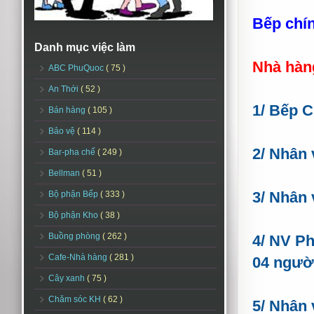
Bếp chí
Danh mục việc làm
Nhà hàng
ABC PhuQuoc
( 75 )
An Thới
( 52 )
1/ Bếp C
Bán hàng
( 105 )
Bảo vệ
( 114 )
2/
Nhân 
Bar-pha chế
( 249 )
Bellman
( 51 )
3/ Nhân
Bộ phận Bếp
( 333 )
Bộ phận Kho
( 38 )
Buồng phòng
( 262 )
4/ NV Ph
Cafe-Nhà hàng
( 281 )
04 ngườ
Cây xanh
( 75 )
Chăm sóc KH
( 62 )
5/ Nhân 