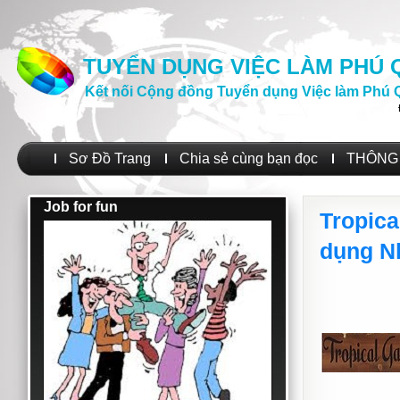
TUYỂN DỤNG VIỆC LÀM PHÚ
Kết nối Cộng đồng Tuyển dụng Việc làm Phú 
Sơ Đồ Trang
Chia sẻ cùng bạn đọc
THÔNG 
Job for fun
Tropica
dụng N