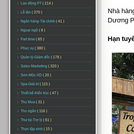
Lao động PT
( 214 )
Nhà hàng
Lễ tân
( 370 )
Dương P
Ngân hàng-Tài chính
( 41 )
Ngoại ngữ
( 8 )
Hạn tuy
Part time
( 65 )
Phục vụ
( 380 )
Quản lý-Giám đốc
( 178 )
Sales-Marketing
( 320 )
Sơn-Mộc-XD
( 20 )
Spa-Giải trí
( 115 )
Thiết kế-Kiến trúc
( 47 )
Thu Mua
( 31 )
Thu ngân
( 116 )
Thư ký-Trợ lý
( 61 )
Thực tập sinh
( 15 )