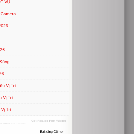
ỤC VỤ
t Camera
2026
026
 Đông
26
u Vị Trí
 Vị Trí
Vị Trí
Get Related Post Widget
Bài đăng Cũ hơn