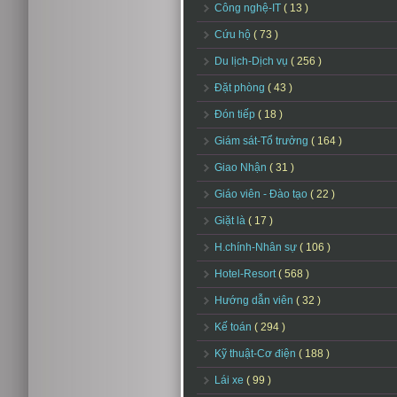
Công nghệ-IT
( 13 )
Cứu hộ
( 73 )
Du lịch-Dịch vụ
( 256 )
Đặt phòng
( 43 )
Đón tiếp
( 18 )
Giám sát-Tổ trưởng
( 164 )
Giao Nhận
( 31 )
Giáo viên - Đào tạo
( 22 )
Giặt là
( 17 )
H.chính-Nhân sự
( 106 )
Hotel-Resort
( 568 )
Hướng dẫn viên
( 32 )
Kế toán
( 294 )
Kỹ thuật-Cơ điện
( 188 )
Lái xe
( 99 )