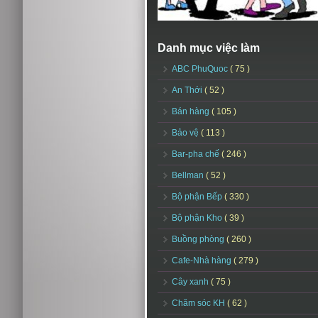
Danh mục việc làm
ABC PhuQuoc
( 75 )
An Thới
( 52 )
Bán hàng
( 105 )
Bảo vệ
( 113 )
Bar-pha chế
( 246 )
Bellman
( 52 )
Bộ phận Bếp
( 330 )
Bộ phận Kho
( 39 )
Buồng phòng
( 260 )
Cafe-Nhà hàng
( 279 )
Cây xanh
( 75 )
Chăm sóc KH
( 62 )