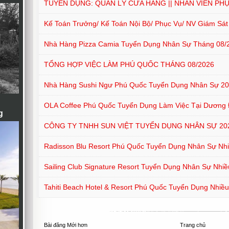
TUYỂN DỤNG: QUẢN LÝ CỬA HÀNG || NHÂN VIÊN PH
Kế Toán Trưởng/ Kế Toán Nội Bộ/ Phục Vụ/ NV Giám Sá
Nhà Hàng Pizza Camia Tuyển Dụng Nhân Sự Tháng 08/
TỔNG HỢP VIỆC LÀM PHÚ QUỐC THÁNG 08/2026
Nhà Hàng Sushi Ngư Phú Quốc Tuyển Dụng Nhân Sự 2
OLA Coffee Phú Quốc Tuyển Dụng Làm Việc Tại Dương
g
CÔNG TY TNHH SUN VIỆT TUYỂN DỤNG NHÂN SỰ 20
Radisson Blu Resort Phú Quốc Tuyển Dụng Nhân Sự Nhiề
Sailing Club Signature Resort Tuyển Dụng Nhân Sự Nhiều
Tahiti Beach Hotel & Resort Phú Quốc Tuyển Dụng Nhiều 
Bài đăng Mới hơn
Trang chủ