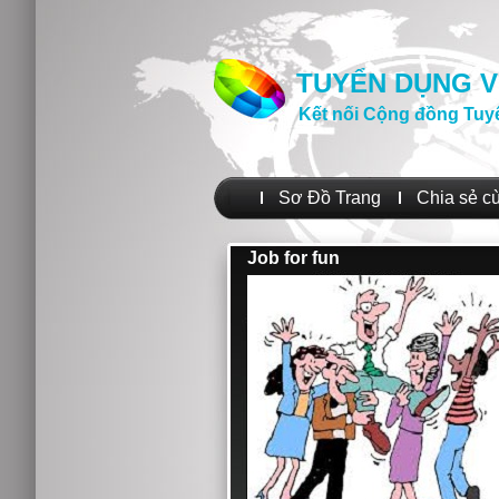
TUYỂN DỤNG V
Kết nối Cộng đồng Tuy
Sơ Đồ Trang
Chia sẻ c
Job for fun