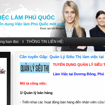
IỆC LÀM PHÚ QUỐC
ển dụng Việc làm Phú Quốc mới nhất.
Được tạo bởi
Blogger
.
ùng bạn đọc
THÔNG TIN LIÊN HỆ:
Cần tuyển Gấp: Quản Lý Siêu Thị làm việc t
TUYỂN DỤNG QUẢN LÝ SIÊU T
Làm Việc tại Dương Đông, Phú
Mô tả công việc:
1/ Quản lý bán hàng
- Triển khai các hoạt động bán hàng đến nhân viên cửa