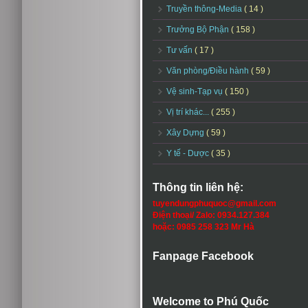
Truyền thông-Media
( 14 )
Trưởng Bộ Phận
( 158 )
Tư vấn
( 17 )
Văn phòng/Điều hành
( 59 )
Vệ sinh-Tạp vụ
( 150 )
Vị trí khác...
( 255 )
Xây Dựng
( 59 )
Y tế - Dược
( 35 )
Thông tin liên hệ:
tuyendungphuquoc@gmail.com
Điện thoại/ Zalo: 0934.127.384
hoặc: 0985 258 323 Mr Hà
Fanpage Facebook
Welcome to Phú Quốc