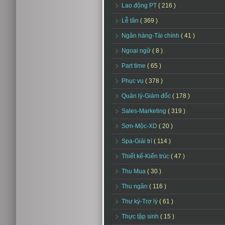
Lao động PT
( 216 )
Lễ tân
( 369 )
Ngân hàng-Tài chính
( 41 )
Ngoại ngữ
( 8 )
Part time
( 65 )
Phục vụ
( 378 )
Quản lý-Giám đốc
( 178 )
Sales-Marketing
( 319 )
Sơn-Mộc-XD
( 20 )
Spa-Giải trí
( 114 )
Thiết kế-Kiến trúc
( 47 )
Thu Mua
( 30 )
Thu ngân
( 116 )
Thư ký-Trợ lý
( 61 )
Thực tập sinh
( 15 )