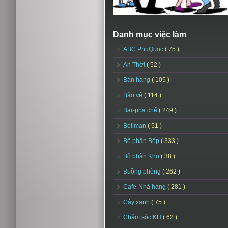
Danh mục việc làm
ABC PhuQuoc
( 75 )
An Thới
( 52 )
Bán hàng
( 105 )
Bảo vệ
( 114 )
Bar-pha chế
( 249 )
Bellman
( 51 )
Bộ phận Bếp
( 333 )
Bộ phận Kho
( 38 )
Buồng phòng
( 262 )
Cafe-Nhà hàng
( 281 )
Cây xanh
( 75 )
Chăm sóc KH
( 62 )