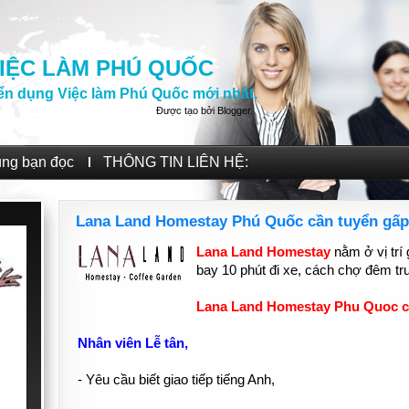
IỆC LÀM PHÚ QUỐC
ển dụng Việc làm Phú Quốc mới nhất.
Được tạo bởi
Blogger
.
ùng bạn đọc
THÔNG TIN LIÊN HỆ:
Lana Land Homestay Phú Quốc cần tuyển gấp:
Lana Land Homestay
nằm ở vị trí
bay 10 phút đi xe, cách chợ đêm t
Lana Land Homestay Phu Quoc c
Nhân viên Lễ tân,
- Yêu cầu biết giao tiếp tiếng Anh,