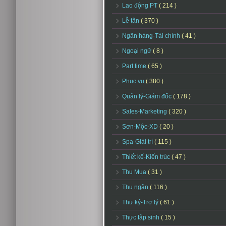
Lao động PT
( 214 )
Lễ tân
( 370 )
Ngân hàng-Tài chính
( 41 )
Ngoại ngữ
( 8 )
Part time
( 65 )
Phục vụ
( 380 )
Quản lý-Giám đốc
( 178 )
Sales-Marketing
( 320 )
Sơn-Mộc-XD
( 20 )
Spa-Giải trí
( 115 )
Thiết kế-Kiến trúc
( 47 )
Thu Mua
( 31 )
Thu ngân
( 116 )
Thư ký-Trợ lý
( 61 )
Thực tập sinh
( 15 )