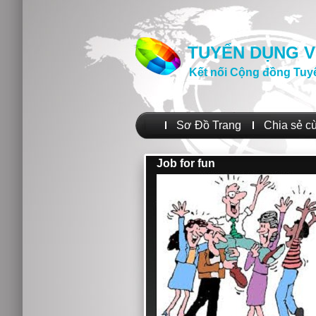
TUYỂN DỤNG V
Kết nối Cộng đồng Tuy
Sơ Đồ Trang
Chia sẻ c
Job for fun