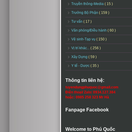
Truyền thông-Media
( 15 )
Trưởng Bộ Phận
( 159 )
Tư vấn
( 17 )
Văn phòng/Điều hành
( 60 )
Vệ sinh-Tạp vụ
( 150 )
Vị trí khác...
( 256 )
Xây Dựng
( 59 )
Y tế - Dược
( 35 )
Thông tin liên hệ:
tuyendungphuquoc@gmail.com
Điện thoại/ Zalo: 0934.127.384
hoặc: 0985 258 323 Mr Hà
Fanpage Facebook
Welcome to Phú Quốc