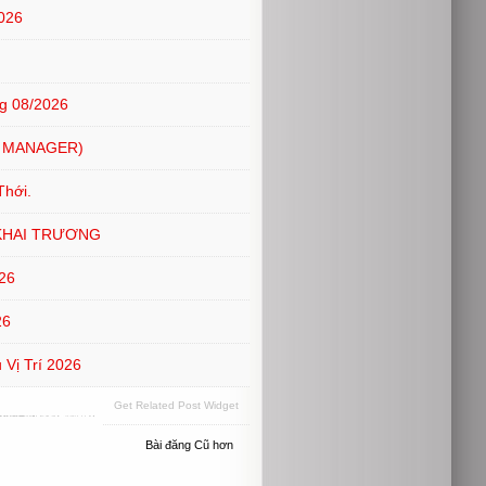
026
g 08/2026
 MANAGER)
Thới.
KHAI TRƯƠNG
26
26
Vị Trí 2026
Get Related Post Widget
Bài đăng Cũ hơn