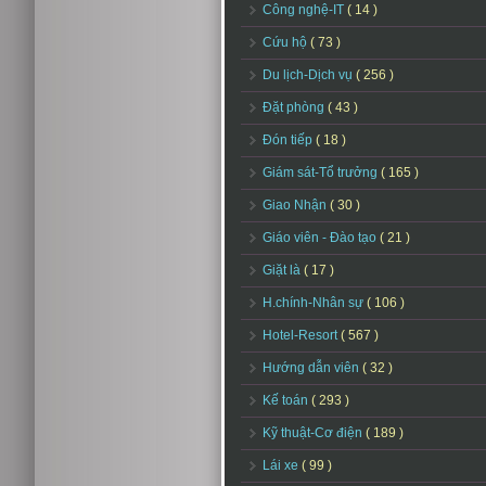
Công nghệ-IT
( 14 )
Cứu hộ
( 73 )
Du lịch-Dịch vụ
( 256 )
Đặt phòng
( 43 )
Đón tiếp
( 18 )
Giám sát-Tổ trưởng
( 165 )
Giao Nhận
( 30 )
Giáo viên - Đào tạo
( 21 )
Giặt là
( 17 )
H.chính-Nhân sự
( 106 )
Hotel-Resort
( 567 )
Hướng dẫn viên
( 32 )
Kế toán
( 293 )
Kỹ thuật-Cơ điện
( 189 )
Lái xe
( 99 )