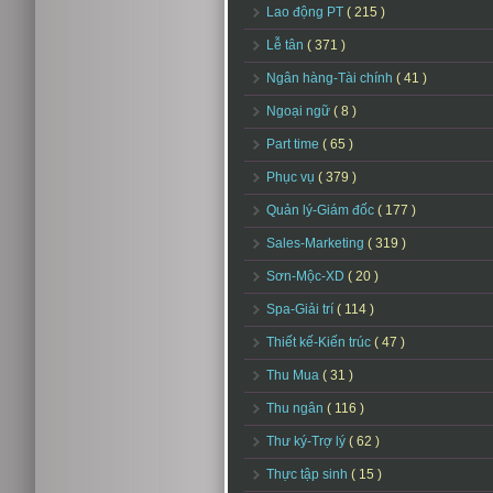
Lao động PT
( 215 )
Lễ tân
( 371 )
Ngân hàng-Tài chính
( 41 )
Ngoại ngữ
( 8 )
Part time
( 65 )
Phục vụ
( 379 )
Quản lý-Giám đốc
( 177 )
Sales-Marketing
( 319 )
Sơn-Mộc-XD
( 20 )
Spa-Giải trí
( 114 )
Thiết kế-Kiến trúc
( 47 )
Thu Mua
( 31 )
Thu ngân
( 116 )
Thư ký-Trợ lý
( 62 )
Thực tập sinh
( 15 )