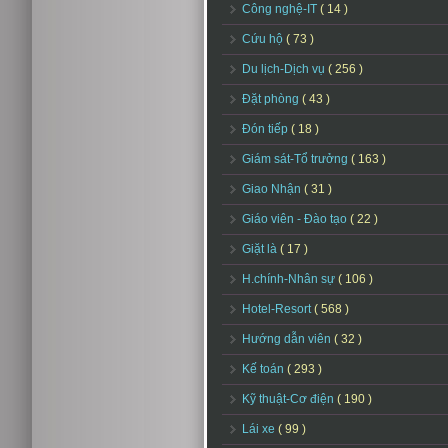
Công nghệ-IT
( 14 )
Cứu hộ
( 73 )
Du lịch-Dịch vụ
( 256 )
Đặt phòng
( 43 )
Đón tiếp
( 18 )
Giám sát-Tổ trưởng
( 163 )
Giao Nhận
( 31 )
Giáo viên - Đào tạo
( 22 )
Giặt là
( 17 )
H.chính-Nhân sự
( 106 )
Hotel-Resort
( 568 )
Hướng dẫn viên
( 32 )
Kế toán
( 293 )
Kỹ thuật-Cơ điện
( 190 )
Lái xe
( 99 )