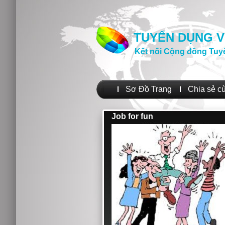
TUYỂN DỤNG V
Kết nối Cộng đồng Tuy
Sơ Đồ Trang
Chia sẻ c
Job for fun