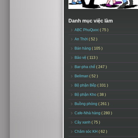
Danh mục việc làm
ABC PhuQuoc
( 75 )
An Thới
( 52 )
Bán hàng
( 105 )
Bảo vệ
( 113 )
Bar-pha chế
( 247 )
Bellman
( 52 )
Bộ phận Bếp
( 331 )
Bộ phận Kho
( 38 )
Buồng phòng
( 261 )
Cafe-Nhà hàng
( 280 )
Cây xanh
( 75 )
Chăm sóc KH
( 62 )