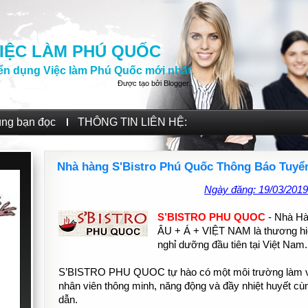
IỆC LÀM PHÚ QUỐC
ển dụng Việc làm Phú Quốc mới nhất.
Được tạo bởi
Blogger
.
ùng bạn đọc
THÔNG TIN LIÊN HỆ:
Nhà hàng S'Bistro Phú Quốc Thông Báo Tuyể
Ngày đăng: 19/03/2019
S’BISTRO PHU QUOC
- Nhà H
ÂU + Á + VIỆT NAM là thương hiệu
nghỉ dưỡng đầu tiên tại Việt Nam.
S’BISTRO PHU QUOC tự hào có một môi trường làm vi
nhân viên thông minh, năng động và đầy nhiệt huyết cù
dẫn.