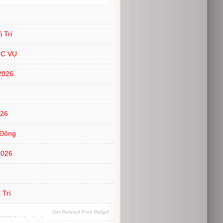
 Trí
ỤC VỤ
2026
026
 Đông
2026
 Trí
Get Related Post Widget