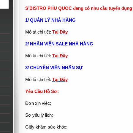
S’BISTRO PHU QUOC đang có nhu cầu tuyển dụng cá
1/ QUẢN LÝ NHÀ HÀNG
Mô tả chi tiết:
Tại Đây
2/ NHÂN VIÊN SALE NHÀ HÀNG
Mô tả chi tiết:
Tại Đây
3/ CHUYÊN VIÊN NHÂN SỰ
Mô tả chi tiết:
Tại Đây
Yêu Cầu Hồ Sơ:
Đơn xin việc;
Sơ yếu lý lịch;
Giấy khám sức khỏe;