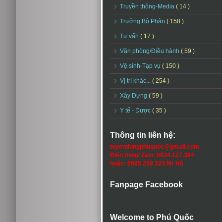
Truyền thông-Media
( 14 )
Trưởng Bộ Phận
( 158 )
Tư vấn
( 17 )
Văn phòng/Điều hành
( 59 )
Vệ sinh-Tạp vụ
( 150 )
Vị trí khác...
( 254 )
Xây Dựng
( 59 )
Y tế - Dược
( 35 )
Thông tin liên hệ:
tuyendungphuquoc@gmail.com
Điện thoại/ Zalo: 0934.127.384
hoặc: 0985 258 323 Mr Hà
Fanpage Facebook
Welcome to Phú Quốc