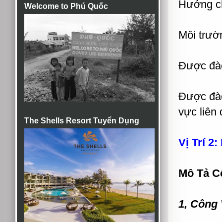
Hưởng c
Welcome to Phú Quốc
Môi trườ
Được đào
Được đào 
vực liên
The Shells Resort Tuyển Dụng
Vị Trí 2
Mô Tả C
1, Công 