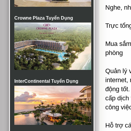
Nghe, nhậ
Crowne Plaza Tuyển Dụng
Trực tổng
Mua sắm 
phòng
Quản lý v
internet,
InterContinental Tuyển Dụng
động tốt.
cấp dịch
công việ
Hỗ trợ c