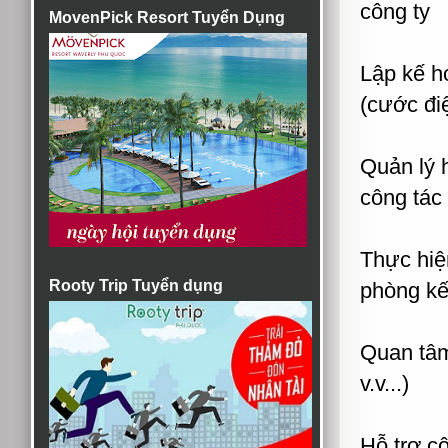
công ty
MovenPick Resort Tuyển Dụng
Lập kế h
(cước điệ
Quản lý h
công tác
Thực hiệ
Rooty Trip Tuyển dụng
phòng kế
Quan tâm
v.v...)
Hỗ trợ cô