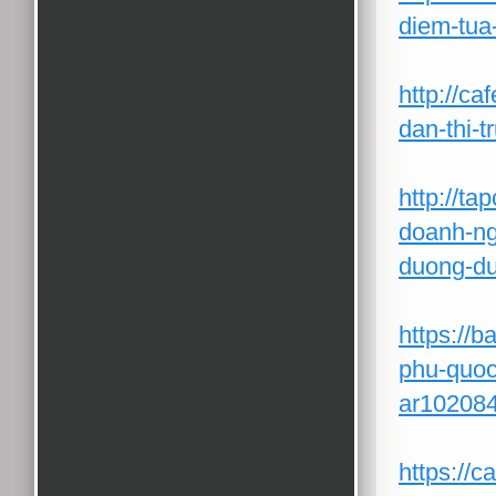
diem-tua
http://c
dan-thi-
http://ta
doanh-ng
duong-du
https://b
phu-quoc
ar10208
https://c