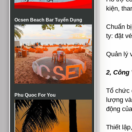
kiện, th
Ocsen Beach Bar Tuyển Dụng
Chuẩn bị
ty: đặt 
Quản lý 
2, Công
Tổ chức 
Phu Quoc For You
lượng và
động của
Thiết lập