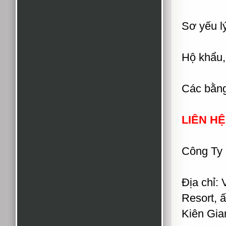
Sơ yếu lý
Hộ khẩu,
Các bằng
LIÊN HỆ
Công Ty 
Địa chỉ:
Resort, 
Kiên Gia