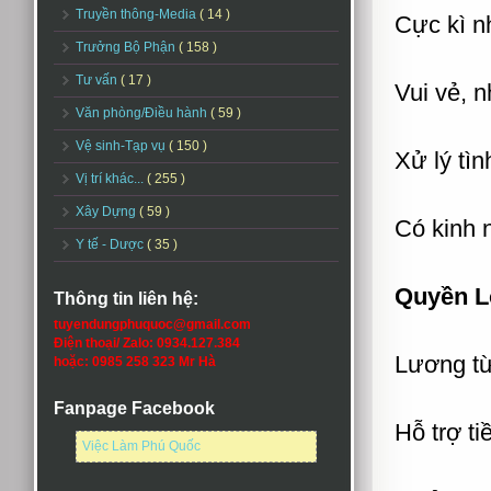
Truyền thông-Media
( 14 )
Cực kì n
Trưởng Bộ Phận
( 158 )
Tư vấn
( 17 )
Vui vẻ, n
Văn phòng/Điều hành
( 59 )
Vệ sinh-Tạp vụ
( 150 )
Xử lý tìn
Vị trí khác...
( 255 )
Xây Dựng
( 59 )
Có kinh 
Y tế - Dược
( 35 )
Quyền L
Thông tin liên hệ:
tuyendungphuquoc@gmail.com
Điện thoại/ Zalo: 0934.127.384
Lương từ
hoặc: 0985 258 323 Mr Hà
Fanpage Facebook
Hỗ trợ ti
Việc Làm Phú Quốc