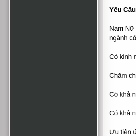
Yêu Cầu
Nam Nữ t
ngành có
Có kinh 
Chăm chỉ,
Có khả n
Có khả n
Ưu tiên 