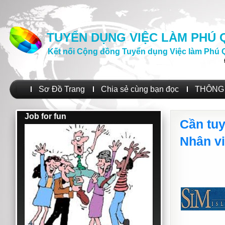
TUYỂN DỤNG VIỆC LÀM PHÚ
Kết nối Cộng đồng Tuyển dụng Việc làm Phú 
Sơ Đồ Trang
Chia sẻ cùng bạn đọc
THÔNG 
Job for fun
Cần tuy
Nhân v