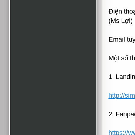
Ðiện tho
(Ms Lợi)
Email tu
Một số t
1. Landi
http://si
2. Fanpa
https://