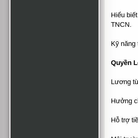
Hiểu biết
TNCN.
Kỹ năng 
Quyền L
Lương từ
Hưởng c
Hỗ trợ ti