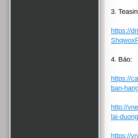
3. Teasin
https://
ShqwoxP
4. Báo:
https://c
ban-hang
http://v
lai-duon
https://v