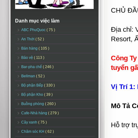
CHỦ ĐẦU
Danh mục việc làm
Địa chỉ:
ABC PhuQuoc
( 75 )
Resort,
An Thới
( 52 )
Bán hàng
( 105 )
Công Ty 
Bảo vệ
( 113 )
tuyển gấp
Bar-pha chế
( 246 )
Bellman
( 52 )
Vị Trí 1
Bộ phận Bếp
( 330 )
Bộ phận Kho
( 39 )
Buồng phòng
( 260 )
Mô Tả C
Cafe-Nhà hàng
( 279 )
Cây xanh
( 75 )
Hỗ trợ t
Chăm sóc KH
( 62 )