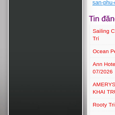
san-phu-
Tin đăn
Sailing 
Trí
Ocean Pe
Ann Hot
07/2026
AMERYS
KHAI T
Rooty Tr