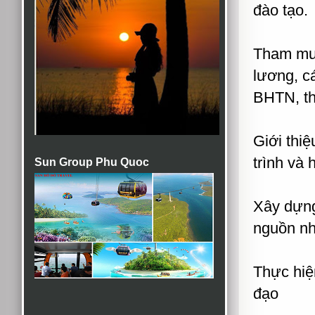
đào tạo.
Tham mưu
lương, c
BHTN, t
Giới thi
trình và 
Sun Group Phu Quoc
Xây dựng 
nguồn nh
Thực hiệ
đạo