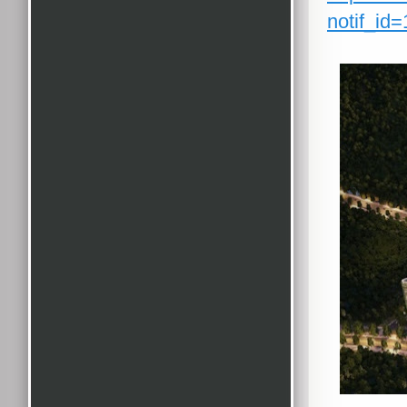
notif_id