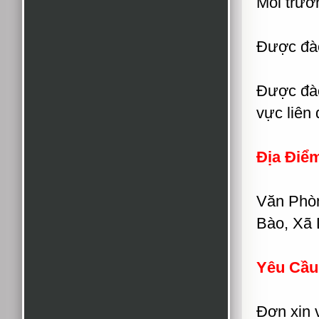
Môi trườ
Được đào
Được đào 
vực liên
Địa Điể
Văn Phòn
Bào, Xã
Yêu Cầu
Đơn xin v