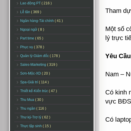
Lao động PT
( 216 )
Tham dự,
Lễ tân
( 369 )
Ngân hàng-Tài chính
( 41 )
Một số c
Ngoại ngữ
( 8 )
lý trực ti
Part time
( 65 )
Phục vụ
( 378 )
Yêu Cầu
Quản lý-Giám đốc
( 178 )
Sales-Marketing
( 319 )
Nam – Nữ
Sơn-Mộc-XD
( 20 )
Spa-Giải trí
( 114 )
Có kinh 
Thiết kế-Kiến trúc
( 47 )
Thu Mua
( 30 )
vực BĐ
Thu ngân
( 116 )
Thư ký-Trợ lý
( 62 )
Có lapto
Thực tập sinh
( 15 )