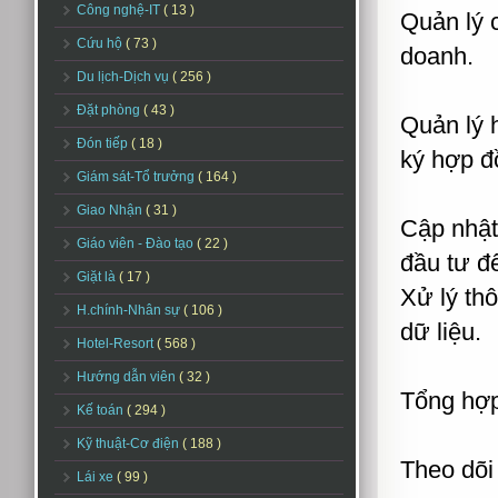
Công nghệ-IT
( 13 )
Quản lý c
Cứu hộ
( 73 )
doanh.
Du lịch-Dịch vụ
( 256 )
Đặt phòng
( 43 )
Quản lý h
Đón tiếp
( 18 )
ký hợp đ
Giám sát-Tổ trưởng
( 164 )
Giao Nhận
( 31 )
Cập nhật
Giáo viên - Đào tạo
( 22 )
đầu tư 
Giặt là
( 17 )
Xử lý thô
H.chính-Nhân sự
( 106 )
dữ liệu.
Hotel-Resort
( 568 )
Hướng dẫn viên
( 32 )
Tổng hợp
Kế toán
( 294 )
Kỹ thuật-Cơ điện
( 188 )
Theo dõi
Lái xe
( 99 )