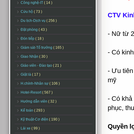
Công nghệ-IT
( 14 )
Cứu hộ
( 73 )
CTV Kin
Du lịch-Dịch vụ
( 256 )
Đặt phòng
( 43 )
- Nữ từ 2
Đón tiếp
( 18 )
Giám sát-Tổ trưởng
( 165 )
- Có kin
Giao Nhận
( 30 )
Giáo viên - Đào tạo
( 21 )
- Ưu tiê
Giặt là
( 17 )
mỹ
H.chính-Nhân sự
( 106 )
Hotel-Resort
( 567 )
- Có khả 
Hướng dẫn viên
( 32 )
phục, thu
Kế toán
( 293 )
Kỹ thuật-Cơ điện
( 190 )
Quyền l
Lái xe
( 99 )