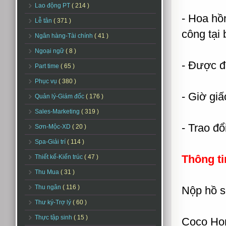
Lao động PT
( 214 )
- Hoa hồ
Lễ tân
( 371 )
công tại
Ngân hàng-Tài chính
( 41 )
Ngoại ngữ
( 8 )
- Được đà
Part time
( 65 )
Phục vụ
( 380 )
- Giờ giấ
Quản lý-Giám đốc
( 176 )
Sales-Marketing
( 319 )
- Trao đổ
Sơn-Mộc-XD
( 20 )
Spa-Giải trí
( 114 )
Thông ti
Thiết kế-Kiến trúc
( 47 )
Thu Mua
( 31 )
Thu ngân
( 116 )
Nộp hồ sơ
Thư ký-Trợ lý
( 60 )
Thực tập sinh
( 15 )
Coco Hom