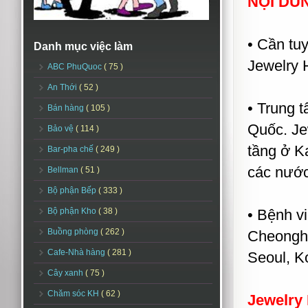
NỘI DU
• Cần tu
Danh mục việc làm
Jewelry 
ABC PhuQuoc
( 75 )
An Thới
( 52 )
• Trung 
Bán hàng
( 105 )
Quốc. Jew
Bảo vệ
( 114 )
tầng ở K
Bar-pha chế
( 249 )
các nước 
Bellman
( 51 )
Bộ phận Bếp
( 333 )
Bộ phận Kho
( 38 )
• Bệnh v
Buồng phòng
( 262 )
Cheongho
Cafe-Nhà hàng
( 281 )
Seoul, K
Cây xanh
( 75 )
Chăm sóc KH
( 62 )
Jewelry 