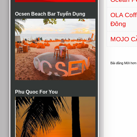
Ocsen Beach Bar Tuyển Dụng
OLA Cof
Đông
MOJO C
Bài đăng Mới hơn
Phu Quoc For You