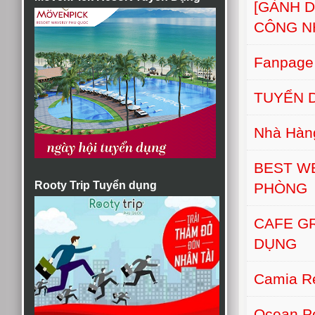
[GÀNH 
CÔNG N
Fanpage
TUYỂN D
Nhà Hàn
BEST W
Rooty Trip Tuyển dụng
PHÒNG
CAFE G
DỤNG
Camia Re
Ocean Pe