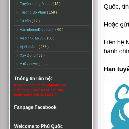
Truyền thông-Media
( 15 )
Quốc, tỉ
Trưởng Bộ Phận
( 158 )
Tư vấn
( 17 )
Hoặc gửi
Văn phòng/Điều hành
( 60 )
Vệ sinh-Tạp vụ
( 150 )
Liên hệ 
Vị trí khác...
( 256 )
hành chí
Xây Dựng
( 59 )
Y tế - Dược
( 35 )
Hạn tuy
Thông tin liên hệ:
tuyendungphuquoc@gmail.com
Điện thoại/ Zalo: 0934.127.384
hoặc: 0985 258 323 Mr Hà
Fanpage Facebook
Welcome to Phú Quốc