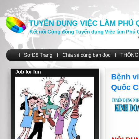
TUYỂN DỤNG VIỆC LÀM PHÚ
Kết nối Cộng đồng Tuyển dụng Việc làm Phú 
Sơ Đồ Trang
Chia sẻ cùng bạn đọc
THÔNG 
Job for fun
Bệnh v
Quốc C