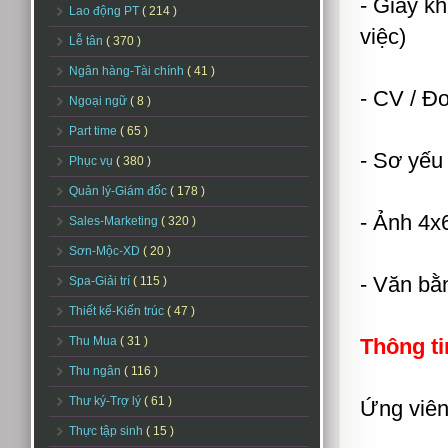
- Giấy k
Lao động PT
( 214 )
việc)
Lễ tân
( 370 )
Ngân hàng-Tài chính
( 41 )
- CV / Đơ
Ngoại ngữ
( 8 )
Part time
( 65 )
- Sơ yếu 
Phục vụ
( 380 )
Quản lý-Giám đốc
( 178 )
- Ảnh 4x6
Sales-Marketing
( 320 )
Sơn-Mộc-XD
( 20 )
- Văn bằn
Spa-Giải trí
( 115 )
Thiết kế-Kiến trúc
( 47 )
Thu Mua
( 31 )
Thông ti
Thu ngân
( 116 )
Thư ký-Trợ lý
( 61 )
Ứng viên
Thực tập sinh
( 15 )