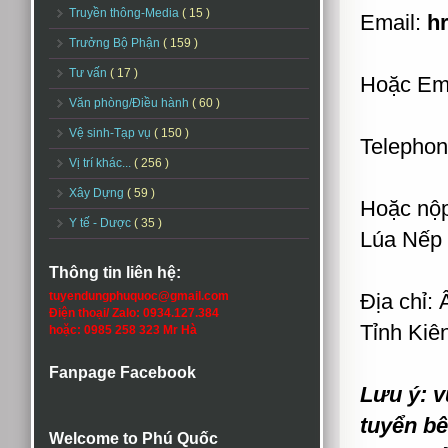
Truyền thông-Media
( 15 )
Email:
h
Trưởng Bộ Phận
( 159 )
Tư vấn
( 17 )
Hoặc Em
Văn phòng/Điều hành
( 60 )
Vệ sinh-Tạp vụ
( 150 )
Telephon
Vị trí khác...
( 256 )
Xây Dựng
( 59 )
Hoặc nộp 
Y tế - Dược
( 35 )
Lúa Nế
Thông tin liên hệ:
tuyendungphuquoc@gmail.com
Địa chỉ:
Điện thoại/ Zalo: 0934.127.384
Tỉnh Kiê
hoặc: 0985 258 323 Mr Hà
Fanpage Facebook
Lưu ý: vu
tuyển bê
Welcome to Phú Quốc