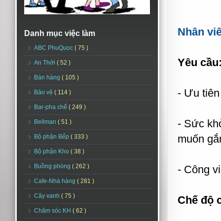
Nhân viê
Danh mục việc làm
ABC PhuQuoc
( 75 )
Yêu cầu
An Thới
( 52 )
Bán hàng
( 105 )
- Ưu tiên
Bảo vệ
( 114 )
Bar-pha chế
( 249 )
- Sức khỏ
Bellman
( 51 )
muốn gắn
Bộ phận Bếp
( 333 )
Bộ phận Kho
( 38 )
Buồng phòng
( 262 )
- Công vi
Cafe-Nhà hàng
( 281 )
Cây xanh
( 75 )
Chế độ 
Chăm sóc KH
( 62 )