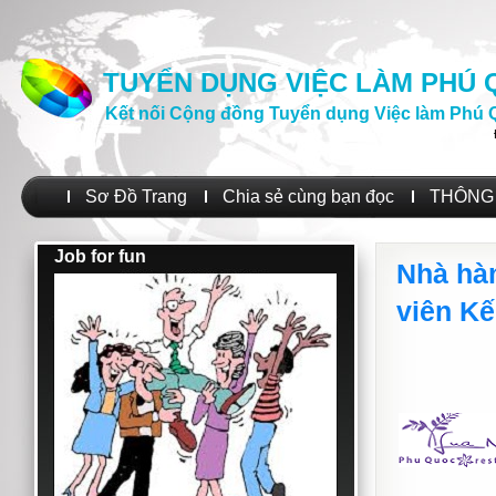
TUYỂN DỤNG VIỆC LÀM PHÚ
Kết nối Cộng đồng Tuyển dụng Việc làm Phú 
Sơ Đồ Trang
Chia sẻ cùng bạn đọc
THÔNG 
Job for fun
Nhà hà
viên Kế