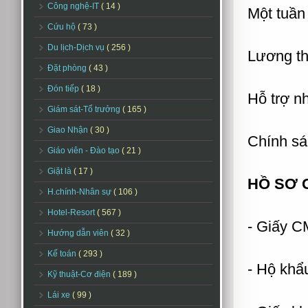
Công nghệ-IT
( 14 )
Một tuần
Cứu hộ
( 73 )
Du lịch-Dịch vụ
( 256 )
Lương th
Đặt phòng
( 43 )
Đón tiếp
( 18 )
Hỗ trợ nh
Giám sát-Tổ trưởng
( 165 )
Giao Nhận
( 30 )
Chính s
Giáo viên - Đào tạo
( 21 )
Giặt là
( 17 )
HỒ SƠ 
H.chính-Nhân sự
( 106 )
Hotel-Resort
( 567 )
- Giấy C
Hướng dẫn viên
( 32 )
Kế toán
( 293 )
- Hộ khẩ
Kỹ thuật-Cơ điện
( 189 )
Lái xe
( 99 )