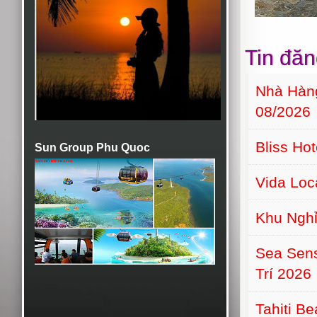
Tin đăn
Nhà Hàn
08/2026
Bliss Ho
Sun Group Phu Quoc
Vida Lo
Khu Nghỉ
Sea Sens
Trí 2026
Tahiti B