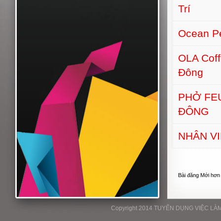
Trí
Ocean Pe
OLA Cof
Đông
PHỞ FE
ĐÔNG
NHÂN VI
Bài đăng Mới hơn
Copyright 2014 TUYỂN DỤNG VIỆC LÀM P