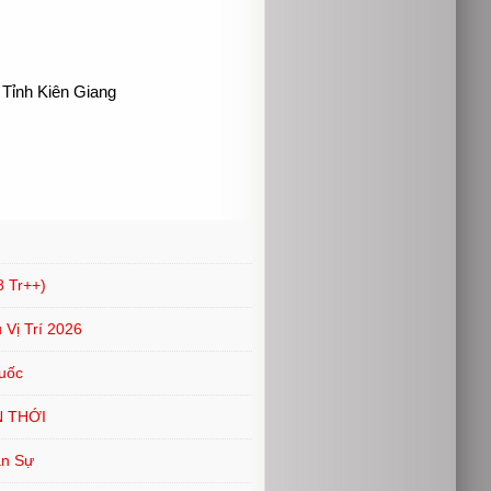
 Tỉnh Kiên Giang
 Tr++)
Vị Trí 2026
uốc
N THỚI
ân Sự