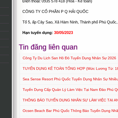
Điện thoại: 0935 578 418 (Hoa - Kế toán)
CÔNG TY CỔ PHẦN P Q HẢI QUỐC
Tổ 5, ấp Cây Sao, Xã Hàm Ninh, Thành phố Phú Quốc,
Hạn tuyển dụng:
30/05/2023
Tin đăng liên quan
Công Ty Du Lịch San Hô Đỏ Tuyển Dụng Nhân Sự 2026
TUYỂN DỤNG KẾ TOÁN TỔNG HỢP (mức Lương Từ: 18
Sea Sense Resort Phú Quốc Tuyển Dụng Nhân Sự Nhiều 
Tuyển Dụng Cấp Quản Lý Làm Việc Tại Nam Đảo Phú Q
THÔNG BÁO TUYỂN DỤNG NHÂN SỰ LÀM VIỆC TẠI A
Ocsen Beach Bar Phú Quốc Thông Báo Tuyển Dụng Nh