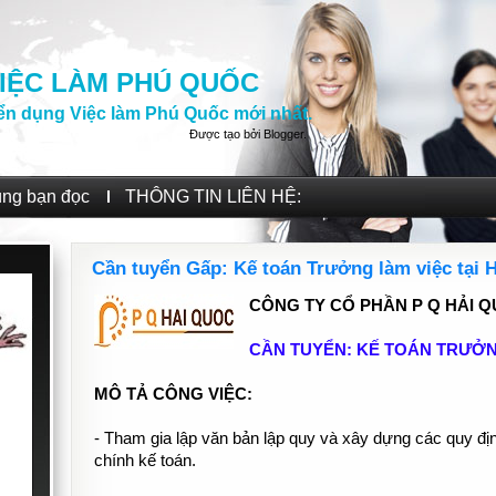
IỆC LÀM PHÚ QUỐC
ển dụng Việc làm Phú Quốc mới nhất.
Được tạo bởi
Blogger
.
ùng bạn đọc
THÔNG TIN LIÊN HỆ:
Cần tuyển Gấp: Kế toán Trưởng làm việc tại 
CÔNG TY CỔ PHẦN P Q HẢI 
CẦN TUYỂN: KẾ TOÁN TRƯỞ
MÔ TẢ CÔNG VIỆC:
- Tham gia lập văn bản lập quy và xây dựng các quy định
chính kế toán.