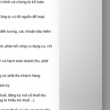
i chính và chứng từ kế toán.
Công ty có đủ nguồn để hoạt
n đến lương, các khoản bảo hiểm
nh, phân bổ công cụ dụng cụ, chi
n và hạch toán doanh thu, phải
ng nợ phải thu khách hàng.
ịnh kỳ.
 thuế, đăng ký mã số thuế thu
ng từ khấu trừ thuế…)