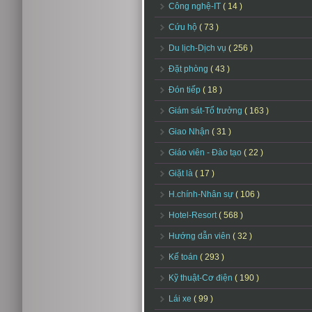
Công nghệ-IT
( 14 )
Cứu hộ
( 73 )
Du lịch-Dịch vụ
( 256 )
Đặt phòng
( 43 )
Đón tiếp
( 18 )
Giám sát-Tổ trưởng
( 163 )
Giao Nhận
( 31 )
Giáo viên - Đào tạo
( 22 )
Giặt là
( 17 )
H.chính-Nhân sự
( 106 )
Hotel-Resort
( 568 )
Hướng dẫn viên
( 32 )
Kế toán
( 293 )
Kỹ thuật-Cơ điện
( 190 )
Lái xe
( 99 )