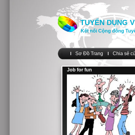
TUYỂN DỤNG V
Kết nối Cộng đồng Tuy
Sơ Đồ Trang
Chia sẻ c
Job for fun