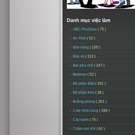
Danh mục việc làm
ABC PhuQuoc
( 75 )
An Thới
( 52 )
Bán hàng
( 105 )
Bảo vệ
( 113 )
Bar-pha chế
( 247 )
Bellman
( 52 )
Bộ phận Bếp
( 331 )
Bộ phận Kho
( 38 )
Buồng phòng
( 261 )
Cafe-Nhà hàng
( 280 )
Cây xanh
( 75 )
Chăm sóc KH
( 62 )