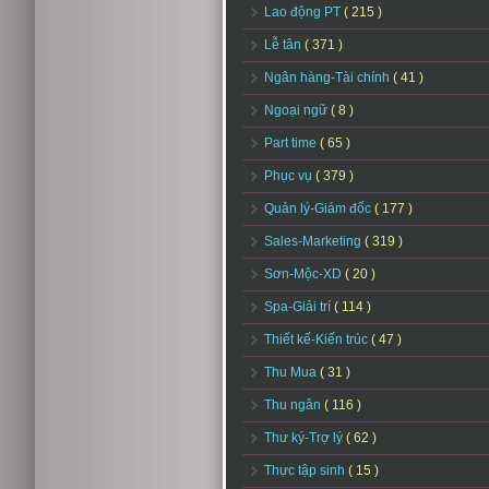
Lao động PT
( 215 )
Lễ tân
( 371 )
Ngân hàng-Tài chính
( 41 )
Ngoại ngữ
( 8 )
Part time
( 65 )
Phục vụ
( 379 )
Quản lý-Giám đốc
( 177 )
Sales-Marketing
( 319 )
Sơn-Mộc-XD
( 20 )
Spa-Giải trí
( 114 )
Thiết kế-Kiến trúc
( 47 )
Thu Mua
( 31 )
Thu ngân
( 116 )
Thư ký-Trợ lý
( 62 )
Thực tập sinh
( 15 )