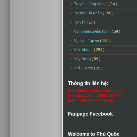
Truyền thông-Media
( 14 )
Trưởng Bộ Phận
( 158 )
Tư vấn
( 17 )
Văn phòng/Điều hành
( 59 )
Vệ sinh-Tạp vụ
( 150 )
Vị trí khác...
( 254 )
Xây Dựng
( 59 )
Y tế - Dược
( 35 )
Thông tin liên hệ:
tuyendungphuquoc@gmail.com
Điện thoại/ Zalo: 0934.127.384
hoặc: 0985 258 323 Mr Hà
Fanpage Facebook
Welcome to Phú Quốc