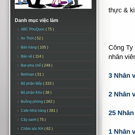
thực & k
Danh mục việc làm
ABC PhuQuoc
( 75 )
An Thới
( 52 )
Công Ty
Bán hàng
( 105 )
nhân viên
Bảo vệ
( 114 )
Bar-pha chế
( 249 )
3 Nhân v
Bellman
( 51 )
Bộ phận Bếp
( 333 )
Bộ phận Kho
( 38 )
2 Nhân v
Buồng phòng
( 262 )
Cafe-Nhà hàng
( 281 )
25 Nhân 
Cây xanh
( 75 )
Chăm sóc KH
( 62 )
1 Nhân v