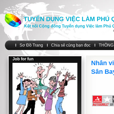
TUYỂN DỤNG VIỆC LÀM PHÚ
Kết nối Cộng đồng Tuyển dụng Việc làm Phú 
Sơ Đồ Trang
Chia sẻ cùng bạn đọc
THÔNG 
Job for fun
Nhân vi
Sân Ba