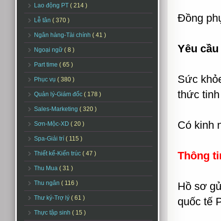
Lao động PT
( 214 )
Đồng ph
Lễ tân
( 370 )
Ngân hàng-Tài chính
( 41 )
Yêu cầu
Ngoại ngữ
( 8 )
Part time
( 65 )
Sức khỏe
Phục vụ
( 380 )
thức tinh
Quản lý-Giám đốc
( 178 )
Sales-Marketing
( 320 )
Có kinh n
Sơn-Mộc-XD
( 20 )
Spa-Giải trí
( 115 )
Thông ti
Thiết kế-Kiến trúc
( 47 )
Thu Mua
( 31 )
Thu ngân
( 116 )
Hồ sơ gửi
Thư ký-Trợ lý
( 61 )
quốc tế
Thực tập sinh
( 15 )