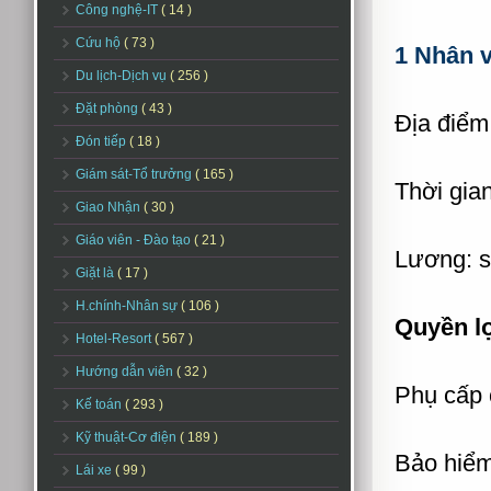
Công nghệ-IT
( 14 )
Cứu hộ
( 73 )
1 Nhân v
Du lịch-Dịch vụ
( 256 )
Đặt phòng
( 43 )
Địa điểm
Đón tiếp
( 18 )
Giám sát-Tổ trưởng
( 165 )
Thời gian
Giao Nhận
( 30 )
Giáo viên - Đào tạo
( 21 )
Lương: sẽ
Giặt là
( 17 )
H.chính-Nhân sự
( 106 )
Quyền lợ
Hotel-Resort
( 567 )
Hướng dẫn viên
( 32 )
Phụ cấp
Kế toán
( 293 )
Kỹ thuật-Cơ điện
( 189 )
Bảo hiểm
Lái xe
( 99 )