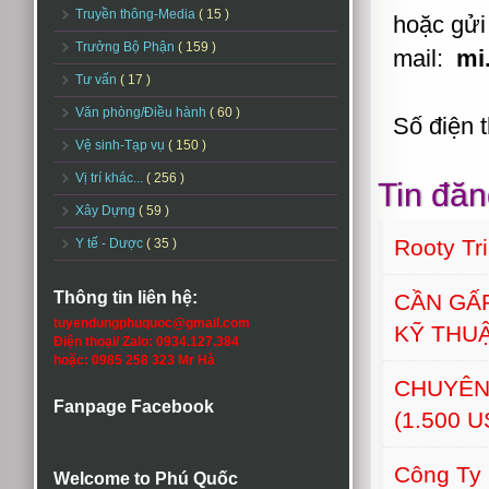
Truyền thông-Media
( 15 )
hoặc gửi 
Trưởng Bộ Phận
( 159 )
mail:
mi
Tư vấn
( 17 )
Văn phòng/Điều hành
( 60 )
Số điện 
Vệ sinh-Tạp vụ
( 150 )
Vị trí khác...
( 256 )
Tin đăn
Xây Dựng
( 59 )
Rooty Tr
Y tế - Dược
( 35 )
Thông tin liên hệ:
CẦN GẤ
tuyendungphuquoc@gmail.com
KỸ THU
Điện thoại/ Zalo: 0934.127.384
hoặc: 0985 258 323 Mr Hà
CHUYÊN
Fanpage Facebook
(1.500 
Công Ty
Welcome to Phú Quốc