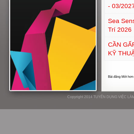
- 03/202
Sea Sens
Trí 2026
CẦN GẤ
KỸ THU
Bài đăng Mới hơn
Copyright 2014 TUYỂN DỤNG VIỆC LÀM P