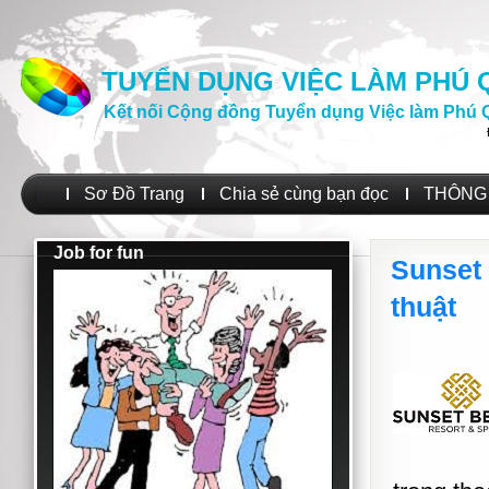
TUYỂN DỤNG VIỆC LÀM PHÚ
Kết nối Cộng đồng Tuyển dụng Việc làm Phú 
Sơ Đồ Trang
Chia sẻ cùng bạn đọc
THÔNG 
Job for fun
Sunset
thuật