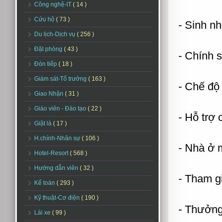
Công nghệ-IT
( 14 )
Cứu hộ
( 73 )
- Sinh nh
Du lịch-Dịch vụ
( 256 )
Đặt phòng
( 43 )
- Chính 
Đón tiếp
( 18 )
Giám sát-Tổ trưởng
( 163 )
- Chế độ 
Giao Nhận
( 31 )
Giáo viên - Đào tạo
( 22 )
- Hỗ trợ
Giặt là
( 17 )
H.chính-Nhân sự
( 106 )
- Nhà ở 
Hotel-Resort
( 568 )
Hướng dẫn viên
( 32 )
- Tham 
Kế toán
( 293 )
Kỹ thuật-Cơ điện
( 190 )
- Thưởng
Lái xe
( 99 )