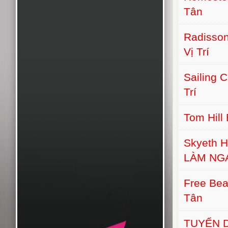
Tân
Radisson
Vị Trí
Sailing 
Trí
Tom Hill
Skyeth H
LÀM NG
Free Bea
Tân
TUYỂN D