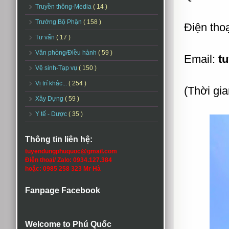
Truyền thông-Media
( 14 )
Trưởng Bộ Phận
( 158 )
Điện thoạ
Tư vấn
( 17 )
Văn phòng/Điều hành
( 59 )
Email:
t
Vệ sinh-Tạp vụ
( 150 )
Vị trí khác...
( 254 )
(Thời gia
Xây Dựng
( 59 )
Y tế - Dược
( 35 )
Thông tin liên hệ:
tuyendungphuquoc@gmail.com
Điện thoại/ Zalo: 0934.127.384
hoặc: 0985 258 323 Mr Hà
Fanpage Facebook
Welcome to Phú Quốc