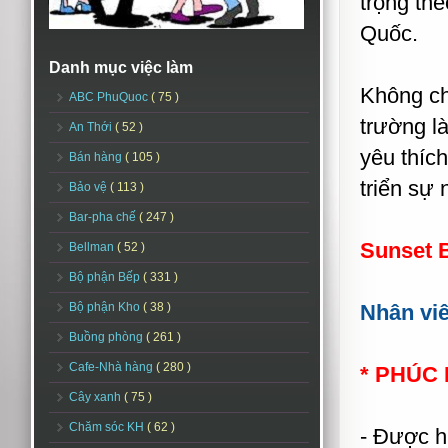
trọng the
Quốc.
Danh mục việc làm
Không ch
ABC PhuQuoc
( 75 )
trường l
An Thới
( 52 )
yêu thíc
Bán hàng
( 105 )
triển sự 
Bảo vệ
( 113 )
Bar-pha chế
( 247 )
Sunset 
Bellman
( 52 )
Bộ phận Bếp
( 331 )
Bộ phận Kho
( 38 )
Nhân viê
Buồng phòng
( 261 )
Cafe-Nhà hàng
( 280 )
* PHÚC
Cây xanh
( 75 )
Chăm sóc KH
( 62 )
- Được h