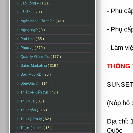
Lao động PT
( 215 )
- Phụ cấp
Lễ tân
( 370 )
Ngân hàng-Tài chính
( 41 )
- Phụ cấ
Ngoại ngữ
( 8 )
Part time
( 65 )
- Làm vi
Phục vụ
( 379 )
Quản lý-Giám đốc
( 177 )
THÔNG T
Sales-Marketing
( 319 )
Sơn-Mộc-XD
( 20 )
SUNSET
Spa-Giải trí
( 114 )
Thiết kế-Kiến trúc
( 47 )
Thu Mua
( 31 )
(Nộp hồ 
Thu ngân
( 116 )
Thư ký-Trợ lý
( 62 )
Địa chỉ:
Thực tập sinh
( 15 )
Quốc