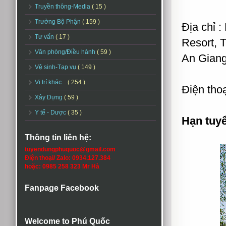
Truyền thông-Media
( 15 )
Trưởng Bộ Phận
( 159 )
Địa chỉ 
Tư vấn
( 17 )
Resort, 
Văn phòng/Điều hành
( 59 )
An Giang
Vệ sinh-Tạp vụ
( 149 )
Vị trí khác...
( 254 )
Điện tho
Xây Dựng
( 59 )
Y tế - Dược
( 35 )
Hạn tuy
Thông tin liên hệ:
tuyendungphuquoc@gmail.com
Điện thoại/ Zalo: 0934.127.384
hoặc: 0985 258 323 Mr Hà
Fanpage Facebook
Welcome to Phú Quốc