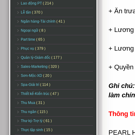
Lao động PT
( 214 )
+ Ăn trưa
Lễ tân
( 370 )
Ngân hàng-Tài chính
( 41 )
+ Lương 
Ngoại ngữ
( 8 )
Part time
( 65 )
+ Lương 
Phục vụ
( 379 )
Quản lý-Giám đốc
( 177 )
+ Quyền 
Sales-Marketing
( 320 )
Sơn-Mộc-XD
( 20 )
Ghi chú
Spa-Giải trí
( 114 )
làm chín
Thiết kế-Kiến trúc
( 47 )
Thu Mua
( 31 )
Thu ngân
( 115 )
Thông ti
Thư ký-Trợ lý
( 61 )
Thực tập sinh
( 15 )
PEARL H