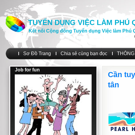
TUYỂN DỤNG VIỆC LÀM PHÚ
Kết nối Cộng đồng Tuyển dụng Việc làm Phú 
Sơ Đồ Trang
Chia sẻ cùng bạn đọc
THÔNG 
Job for fun
Cần tuy
tân