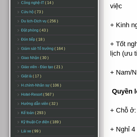
Công nghệ-IT
( 14 )
việc
Cứu hộ
( 73 )
Du lịch-Dịch vụ
( 256 )
+ Kinh n
Đặt phòng
( 43 )
Đón tiếp
( 18 )
+ Tốt ng
Giám sát-Tổ trưởng
( 164 )
lịch (ưu t
Giao Nhận
( 30 )
Giáo viên - Đào tạo
( 21 )
+ Nam/Nữ
Giặt là
( 17 )
H.chính-Nhân sự
( 106 )
Quyền l
Hotel-Resort
( 567 )
Hướng dẫn viên
( 32 )
+ Chỗ ở:
Kế toán
( 293 )
Kỹ thuật-Cơ điện
( 189 )
+ Nghỉ 4
Lái xe
( 99 )