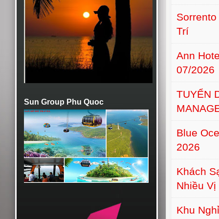
Sorrento
Trí
Ann Hot
07/2026
TUYỂN 
Sun Group Phu Quoc
MANAGE
Blue Oce
2026
Khách S
Nhiều Vị 
Khu Nghỉ