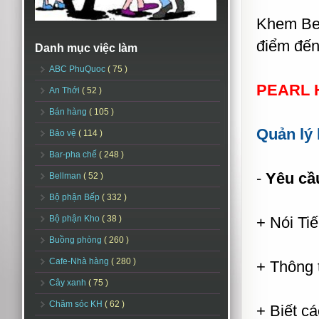
Khem Bea
điểm đến
Danh mục việc làm
ABC PhuQuoc
( 75 )
PEARL H
An Thới
( 52 )
Bán hàng
( 105 )
Quản lý
Bảo vệ
( 114 )
Bar-pha chế
( 248 )
-
Yêu cầ
Bellman
( 52 )
Bộ phận Bếp
( 332 )
Bộ phận Kho
( 38 )
+ Nói Tiế
Buồng phòng
( 260 )
Cafe-Nhà hàng
( 280 )
+ Thông 
Cây xanh
( 75 )
Chăm sóc KH
( 62 )
+ Biết cá