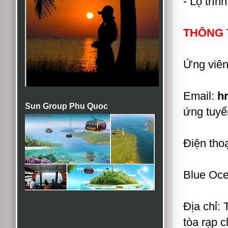
- Lộ trìn
THÔNG T
Ứng viên
Email:
h
Sun Group Phu Quoc
ứng tuyể
Điện thoạ
Blue Oce
Địa chỉ:
tòa rạp c