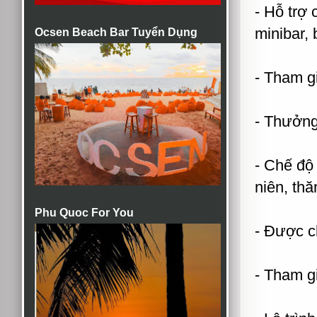
- Hỗ trợ
minibar,
Ocsen Beach Bar Tuyển Dụng
- Tham 
- Thưởng
- Chế độ
niên, thă
Phu Quoc For You
- Được c
- Tham g