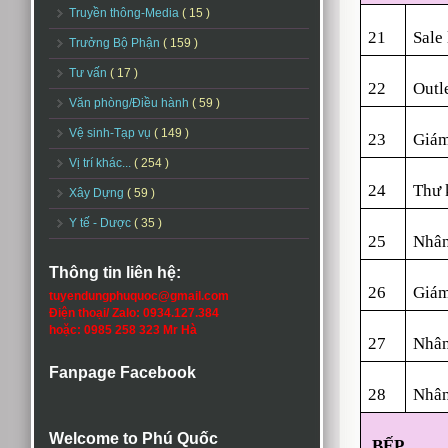
Truyền thông-Media
( 15 )
21
Sale 
Trưởng Bộ Phận
( 159 )
Tư vấn
( 17 )
2
2
Outl
Văn phòng/Điều hành
( 59 )
Vệ sinh-Tạp vụ
( 149 )
2
3
Giám
Vị trí khác...
( 254 )
2
4
Thư 
Xây Dựng
( 59 )
Y tế - Dược
( 35 )
2
5
Nhân
Thông tin liên hệ:
2
6
Giám
tuyendungphuquoc@gmail.com
Điện thoại/ Zalo: 0934.127.384
hoặc: 0985 258 323 Mr Hà
2
7
Nhân
Fanpage Facebook
2
8
Nhân
Welcome to Phú Quốc
BẾP