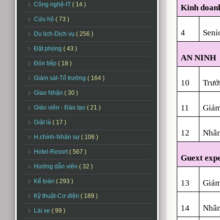
Công nghệ-IT
( 14 )
Kinh doanh
Cứu hộ
( 73 )
4
Seni
Du lịch-Dịch vụ
( 256 )
Đặt phòng
( 43 )
AN NINH
Đón tiếp
( 18 )
Giám sát-Tổ trưởng
( 164 )
10
Trưở
Giao Nhận
( 30 )
11
Giám
Giáo viên - Đào tạo
( 21 )
Giặt là
( 17 )
12
Nhân
H.chính-Nhân sự
( 106 )
Hotel-Resort
( 567 )
Guext exp
Hướng dẫn viên
( 32 )
Kế toán
( 293 )
13
Giám 
Kỹ thuật-Cơ điện
( 189 )
14
Nhân
Lái xe
( 99 )