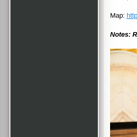
Map:
htt
Notes: R