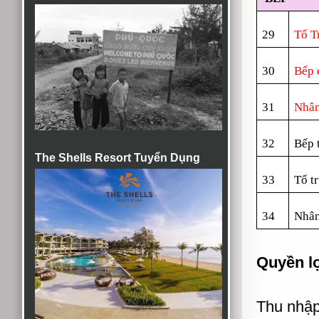
2
9
Tổ T
30
Bếp 
3
1
Nhân
3
2
Bếp 
The Shells Resort Tuyển Dụng
3
3
Tổ t
3
4
Nhân
Quyền lợ
Thu nhập: