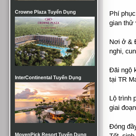
Crowne Plaza Tuyển Dụng
Phí phục
gian thử 
Nơi ở & Đ
nghi, cu
Đãi ngộ 
InterContinental Tuyển Dụng
tại TR M
Lộ trình 
giai đoạn
Đóng đầy
MovenPick Resort Tuyển Dụng
Tết, sinh