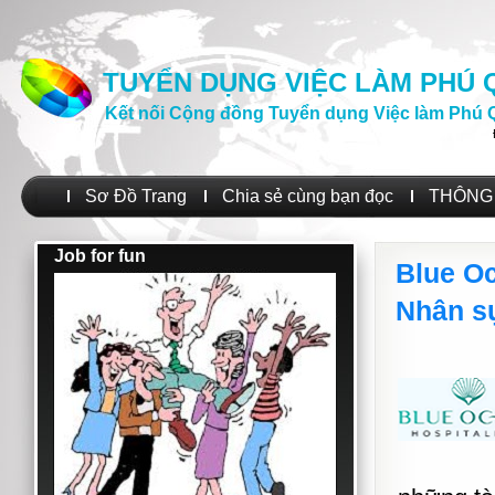
TUYỂN DỤNG VIỆC LÀM PHÚ
Kết nối Cộng đồng Tuyển dụng Việc làm Phú 
Sơ Đồ Trang
Chia sẻ cùng bạn đọc
THÔNG 
Job for fun
Blue Oc
Nhân s