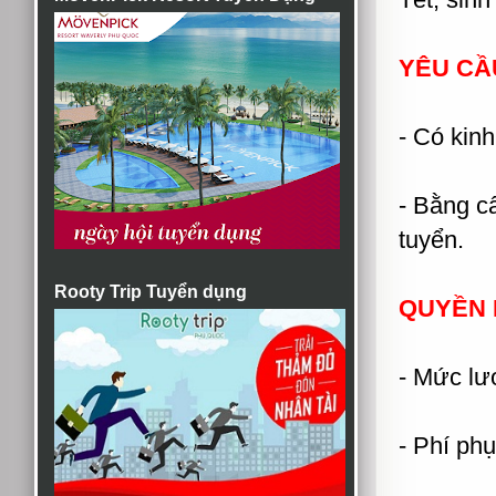
YÊU CẦ
- Có kin
- Bằng c
tuyển.
Rooty Trip Tuyển dụng
QUYỀN 
- Mức lư
- Phí ph