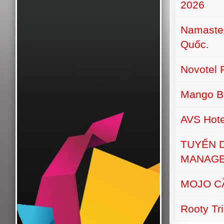
2026
Namaste 
Quốc.
Novotel 
Mango B
AVS Hot
TUYỂN 
MANAGE
MOJO C
Rooty Tr