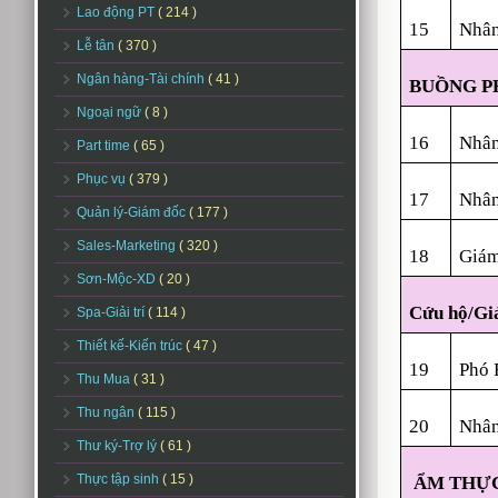
Lao động PT
( 214 )
15
Nhân
Lễ tân
( 370 )
Ngân hàng-Tài chính
( 41 )
BUỒNG P
Ngoại ngữ
( 8 )
16
Nhân
Part time
( 65 )
Phục vụ
( 379 )
17
Nhân
Quản lý-Giám đốc
( 177 )
Sales-Marketing
( 320 )
18
Giám
Sơn-Mộc-XD
( 20 )
Cứu hộ/Giả
Spa-Giải trí
( 114 )
Thiết kế-Kiến trúc
( 47 )
1
9
Phó 
Thu Mua
( 31 )
Thu ngân
( 115 )
20
Nhân
Thư ký-Trợ lý
( 61 )
Thực tập sinh
( 15 )
ẨM THỰ