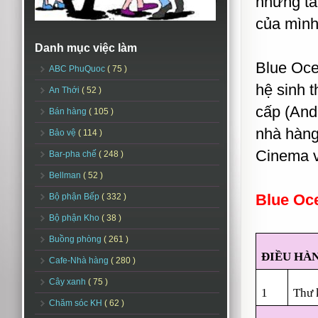
những tà
của mình
Danh mục việc làm
Blue Oce
ABC PhuQuoc
( 75 )
hệ sinh 
An Thới
( 52 )
cấp (And
Bán hàng
( 105 )
nhà hàng
Bảo vệ
( 114 )
Cinema v
Bar-pha chế
( 248 )
Bellman
( 52 )
Blue Oce
Bộ phận Bếp
( 332 )
Bộ phận Kho
( 38 )
Buồng phòng
( 261 )
ĐIỀU HÀ
Cafe-Nhà hàng
( 280 )
Cây xanh
( 75 )
1
Thư 
Chăm sóc KH
( 62 )