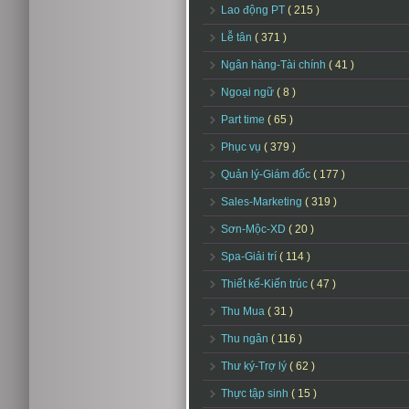
Lao động PT
( 215 )
Lễ tân
( 371 )
Ngân hàng-Tài chính
( 41 )
Ngoại ngữ
( 8 )
Part time
( 65 )
Phục vụ
( 379 )
Quản lý-Giám đốc
( 177 )
Sales-Marketing
( 319 )
Sơn-Mộc-XD
( 20 )
Spa-Giải trí
( 114 )
Thiết kế-Kiến trúc
( 47 )
Thu Mua
( 31 )
Thu ngân
( 116 )
Thư ký-Trợ lý
( 62 )
Thực tập sinh
( 15 )