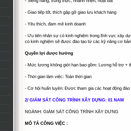
- Siêng năng, trung thực, nhanh nhẹn, hoạt bát
- Giao tiếp tốt, thích gặp gỡ giao lưu khách hàng
- Yêu thích, đam mê kinh doanh
- Ưu tiên nhân sự có kinh nghiệm trong lĩnh vực xây d
có kinh nghiệm sẽ được đào tạo từ các kỹ năng cơ bản
Quyền lợi được hưởng
- Mức lương không giới hạn bao gồm: Lương hỗ trợ + 
- Thời gian làm việc: Toàn thời gian
- Cơ hội huấn luyện: Được tham gia các hoạt động đào
2/ GIÁM SÁT CÔNG TRÌNH XÂY DỰNG: 01 NAM
NGÀNH: GIÁM SÁT CÔNG TRÌNH XÂY DỰNG
MÔ TẢ CÔNG VIỆC :