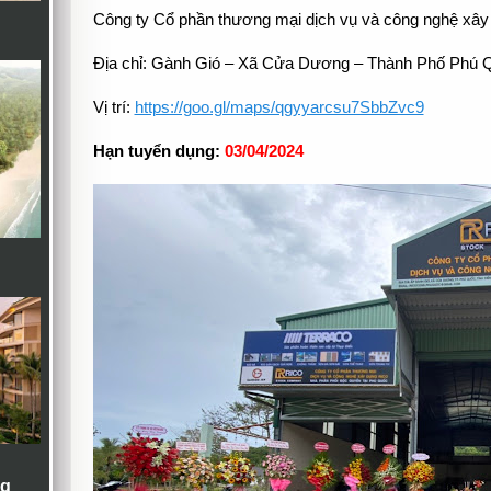
Công ty Cổ phần thương mại dịch vụ và công nghệ xây
Địa chỉ: Gành Gió – Xã Cửa Dương – Thành Phố Phú Q
Vị trí:
https://goo.gl/maps/qgyyarcsu7SbbZvc9
Hạn tuyển dụng:
03/04/2024
ng