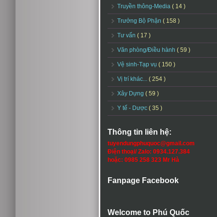
Truyền thông-Media
( 14 )
Trưởng Bộ Phận
( 158 )
Tư vấn
( 17 )
Văn phòng/Điều hành
( 59 )
Vệ sinh-Tạp vụ
( 150 )
Vị trí khác...
( 254 )
Xây Dựng
( 59 )
Y tế - Dược
( 35 )
Thông tin liên hệ:
tuyendungphuquoc@gmail.com
Điện thoại/ Zalo: 0934.127.384
hoặc: 0985 258 323 Mr Hà
Fanpage Facebook
Welcome to Phú Quốc