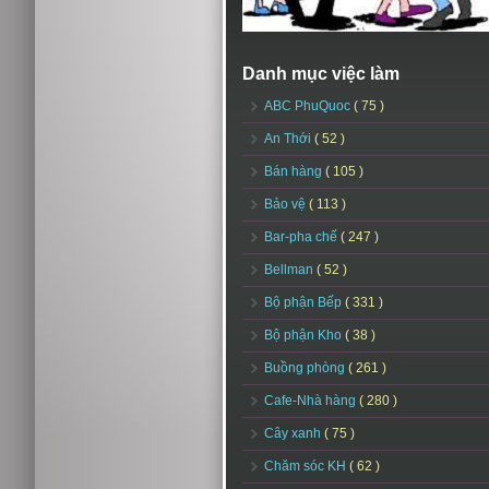
Danh mục việc làm
ABC PhuQuoc
( 75 )
An Thới
( 52 )
Bán hàng
( 105 )
Bảo vệ
( 113 )
Bar-pha chế
( 247 )
Bellman
( 52 )
Bộ phận Bếp
( 331 )
Bộ phận Kho
( 38 )
Buồng phòng
( 261 )
Cafe-Nhà hàng
( 280 )
Cây xanh
( 75 )
Chăm sóc KH
( 62 )