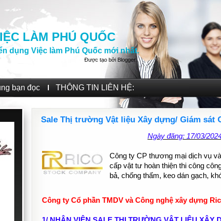
IỆC LÀM PHÚ QUỐC
ển dụng Việc làm Phú Quốc mới nhất.
Được tạo bởi
Blogger
.
ùng bạn đọc
THÔNG TIN LIÊN HỆ:
Sale Thị trường Vật liệu Xây dựng/ Giám sát
Ngày đăng: 17/03/202
Công ty CP thương mại dịch vụ v
cấp vật tư hoàn thiện thi công cô
bả, chống thấm, keo dán gạch, kh
Công ty Cổ phần TMDV và Công nghệ xây dựng Ric
1/ NHÂN VIÊN SALE THỊ TRƯỜNG VẬT LIỆU XÂY