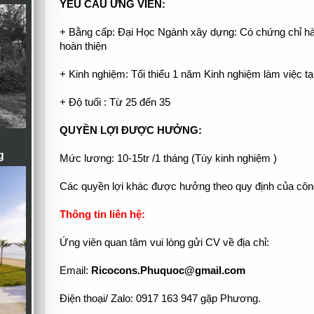
YÊU CẦU ỨNG VIÊN:
+ Bằng cấp: Đại Học Ngành xây dựng: Có chứng chỉ h
hoàn thiện
+ Kinh nghiệm: Tối thiểu 1 năm Kinh nghiệm làm việc tại
+ Độ tuổi : Từ 25 đến 35
QUYỀN LỢI ĐƯỢC HƯỞNG:
g
Mức lương: 10-15tr /1 tháng (Tùy kinh nghiệm )
Các quyền lợi khác được hưởng theo quy định của công 
Thông tin liên hệ:
Ứng viên quan tâm vui lòng gửi CV về địa chỉ:
Email:
Ricocons.Phuquoc@gmail.com
Điện thoại/ Zalo: 0917 163 947 gặp Phương.