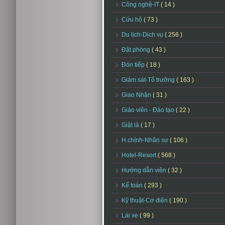
Công nghệ-IT
( 14 )
Cứu hộ
( 73 )
Du lịch-Dịch vụ
( 256 )
Đặt phòng
( 43 )
Đón tiếp
( 18 )
Giám sát-Tổ trưởng
( 163 )
Giao Nhận
( 31 )
Giáo viên - Đào tạo
( 22 )
Giặt là
( 17 )
H.chính-Nhân sự
( 106 )
Hotel-Resort
( 568 )
Hướng dẫn viên
( 32 )
Kế toán
( 293 )
Kỹ thuật-Cơ điện
( 190 )
Lái xe
( 99 )