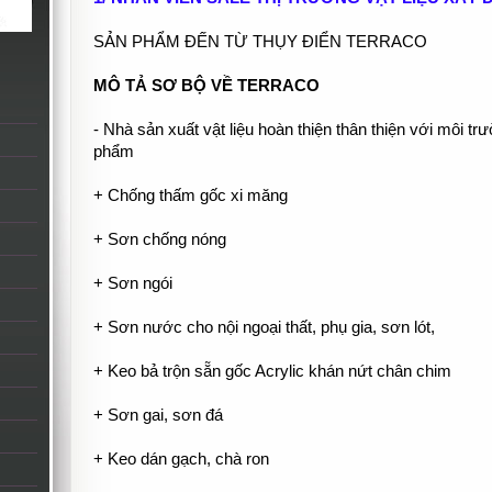
SẢN PHẨM ĐẾN TỪ THỤY ĐIỂN TERRACO
MÔ TẢ SƠ BỘ VỀ TERRACO
- Nhà sản xuất vật liệu hoàn thiện thân thiện với môi t
phẩm
+ Chống thấm gốc xi măng
+ Sơn chống nóng
+ Sơn ngói
+ Sơn nước cho nội ngoại thất, phụ gia, sơn lót,
+ Keo bả trộn sẵn gốc Acrylic khán nứt chân chim
+ Sơn gai, sơn đá
+ Keo dán gạch, chà ron