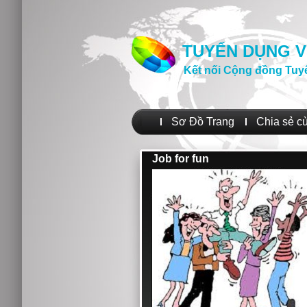
TUYỂN DỤNG V
Kết nối Cộng đồng Tuy
Sơ Đồ Trang
Chia sẻ c
Job for fun