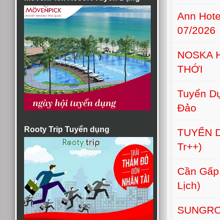
Ann Hot
07/2026
NOSKA 
THỚI
Tuyển Dụ
Đảo
Rooty Trip Tuyển dụng
TUYỂN D
Tr++)
Cần Gấp:
Lịch)
SUNGRO