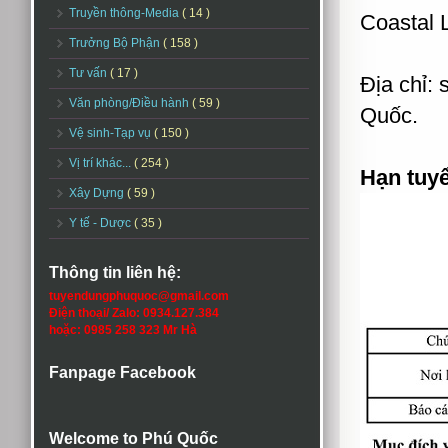
Truyền thông-Media
( 14 )
Coastal 
Trưởng Bộ Phận
( 158 )
Tư vấn
( 17 )
Địa chỉ:
Văn phòng/Điều hành
( 59 )
Quốc.
Vệ sinh-Tạp vụ
( 150 )
Vị trí khác...
( 254 )
Hạn tuy
Xây Dựng
( 59 )
Y tế - Dược
( 35 )
Thông tin liên hệ:
tuyendungphuquoc@gmail.com
Điện thoại/ Zalo: 0934.127.384
hoặc: 0985 258 323 Mr Hà
Fanpage Facebook
Welcome to Phú Quốc