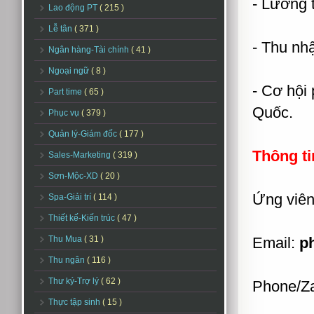
- Lương 
Lao động PT
( 215 )
Lễ tân
( 371 )
- Thu nh
Ngân hàng-Tài chính
( 41 )
Ngoại ngữ
( 8 )
- Cơ hội 
Part time
( 65 )
Quốc.
Phục vụ
( 379 )
Quản lý-Giám đốc
( 177 )
Thông ti
Sales-Marketing
( 319 )
Sơn-Mộc-XD
( 20 )
Ứng viên
Spa-Giải trí
( 114 )
Thiết kế-Kiến trúc
( 47 )
Thu Mua
( 31 )
Email:
p
Thu ngân
( 116 )
Thư ký-Trợ lý
( 62 )
Phone/Za
Thực tập sinh
( 15 )