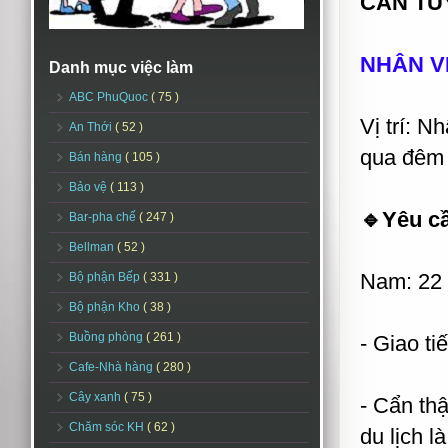
CẦN TU
NHÂN VI
Danh mục việc làm
ABC PhuQuoc
( 75 )
Vị trí: N
An Thới
( 52 )
qua đêm
Bán hàng
( 105 )
Bảo vệ
( 113 )
🔹Yêu c
Bar-pha chế
( 247 )
Bellman
( 52 )
Nam: 22 
Bộ phận Bếp
( 331 )
Bộ phận Kho
( 38 )
Buồng phòng
( 261 )
- Giao tiế
Cafe-Nhà hàng
( 280 )
Cây xanh
( 75 )
- Cẩn thậ
Chăm sóc KH
( 62 )
du lịch là