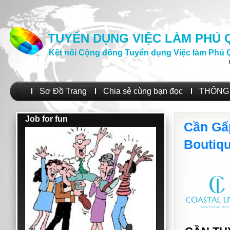
TUYỂN DỤNG VIỆC LÀM PHÚ
Kết nối Cộng đồng Tuyển dụng Việc làm Phú 
Sơ Đồ Trang
Chia sẻ cùng bạn đọc
THÔNG 
Job for fun
Cần Gấp
Boutiqu