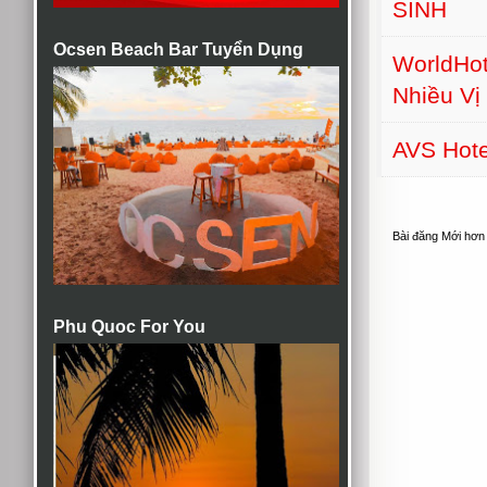
SINH
Ocsen Beach Bar Tuyển Dụng
WorldHot
Nhiều Vị 
AVS Hot
Bài đăng Mới hơn
Phu Quoc For You