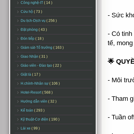
Công nghệ-IT
( 14 )
Cứu hộ
( 73 )
- Sức kh
Du lịch-Dịch vụ
( 256 )
Đặt phòng
( 43 )
- Có tinh
Đón tiếp
( 18 )
tế, mong
Giám sát-Tổ trưởng
( 163 )
Giao Nhận
( 31 )
🌟 QUYỀ
Giáo viên - Đào tạo
( 22 )
Giặt là
( 17 )
- Môi trư
H.chính-Nhân sự
( 106 )
Hotel-Resort
( 568 )
- Tham 
Hướng dẫn viên
( 32 )
Kế toán
( 293 )
- Tuần of
Kỹ thuật-Cơ điện
( 190 )
Lái xe
( 99 )