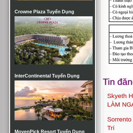
Crowne Plaza Tuyển Dụng
InterContinental Tuyển Dụng
Tin đăn
Skyeth H
LÀM NG
Sorrento
Trí
MovenPick Resort Tuyển Dụng