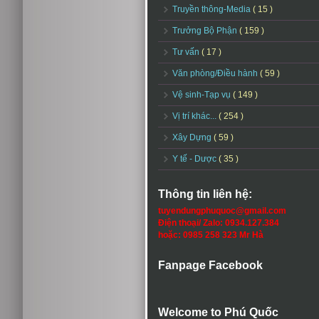
Truyền thông-Media
( 15 )
Trưởng Bộ Phận
( 159 )
Tư vấn
( 17 )
Văn phòng/Điều hành
( 59 )
Vệ sinh-Tạp vụ
( 149 )
Vị trí khác...
( 254 )
Xây Dựng
( 59 )
Y tế - Dược
( 35 )
Thông tin liên hệ:
tuyendungphuquoc@gmail.com
Điện thoại/ Zalo: 0934.127.384
hoặc: 0985 258 323 Mr Hà
Fanpage Facebook
Welcome to Phú Quốc