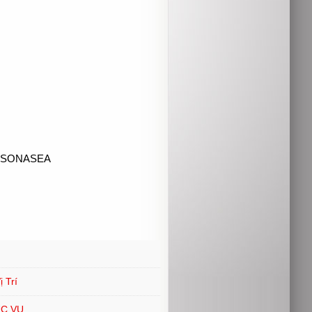
05 SONASEA
 Trí
ỤC VỤ