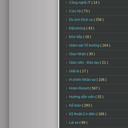
Công nghệ-IT
( 14 )
Cứu hộ
( 73 )
Du lịch-Dịch vụ
( 256 )
Đặt phòng
( 43 )
Đón tiếp
( 18 )
Giám sát-Tổ trưởng
( 164 )
Giao Nhận
( 30 )
Giáo viên - Đào tạo
( 21 )
Giặt là
( 17 )
H.chính-Nhân sự
( 106 )
Hotel-Resort
( 567 )
Hướng dẫn viên
( 32 )
Kế toán
( 293 )
Kỹ thuật-Cơ điện
( 189 )
Lái xe
( 99 )