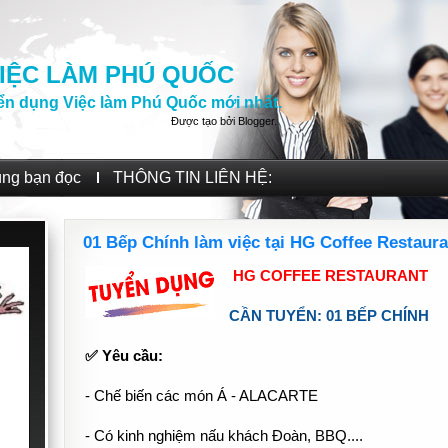
IỆC LÀM PHÚ QUỐC
ển dụng Việc làm Phú Quốc mới nhất.
Được tạo bởi
Blogger
.
ùng bạn đọc
THÔNG TIN LIÊN HỆ:
01 Bếp Chính làm việc tại HG Coffee Restaura
HG COFFEE RESTAURANT
CẦN TUYỂN: 01 BẾP CHÍNH
✅ Yêu cầu:
- Chế biến các món Á - ALACARTE
- Có kinh nghiệm nấu khách Đoàn, BBQ....