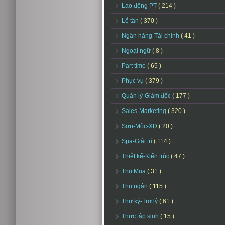
Lao động PT
( 214 )
Lễ tân
( 370 )
Ngân hàng-Tài chính
( 41 )
Ngoại ngữ
( 8 )
Part time
( 65 )
Phục vụ
( 379 )
Quản lý-Giám đốc
( 177 )
Sales-Marketing
( 320 )
Sơn-Mộc-XD
( 20 )
Spa-Giải trí
( 114 )
Thiết kế-Kiến trúc
( 47 )
Thu Mua
( 31 )
Thu ngân
( 115 )
Thư ký-Trợ lý
( 61 )
Thực tập sinh
( 15 )