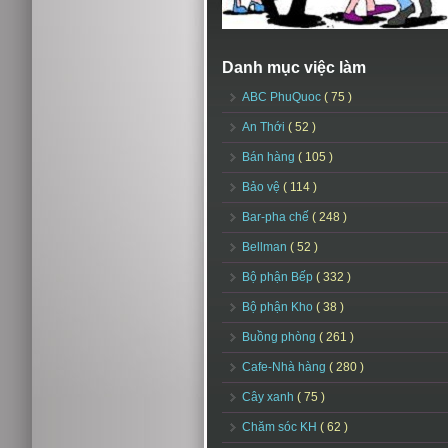
Danh mục việc làm
ABC PhuQuoc
( 75 )
An Thới
( 52 )
Bán hàng
( 105 )
Bảo vệ
( 114 )
Bar-pha chế
( 248 )
Bellman
( 52 )
Bộ phận Bếp
( 332 )
Bộ phận Kho
( 38 )
Buồng phòng
( 261 )
Cafe-Nhà hàng
( 280 )
Cây xanh
( 75 )
Chăm sóc KH
( 62 )