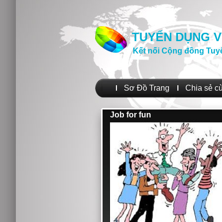
TUYỂN DỤNG V
Kết nối Cộng đồng Tuy
Sơ Đồ Trang
Chia sẻ c
Job for fun