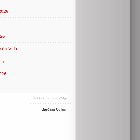
2026
026
ều Vị Trí
rí
026
Get Related Post Widget
Bài đăng Cũ hơn