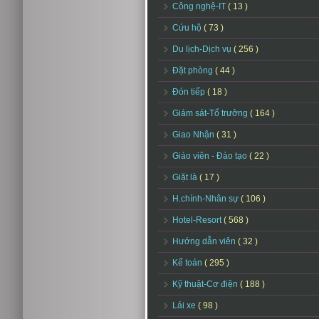
Công nghệ-IT
( 13 )
Cứu hộ
( 73 )
Du lịch-Dịch vụ
( 256 )
Đặt phòng
( 44 )
Đón tiếp
( 18 )
Giám sát-Tổ trưởng
( 164 )
Giao Nhận
( 31 )
Giáo viên - Đào tạo
( 22 )
Giặt là
( 17 )
H.chính-Nhân sự
( 106 )
Hotel-Resort
( 568 )
Hướng dẫn viên
( 32 )
Kế toán
( 295 )
Kỹ thuật-Cơ điện
( 188 )
Lái xe
( 98 )