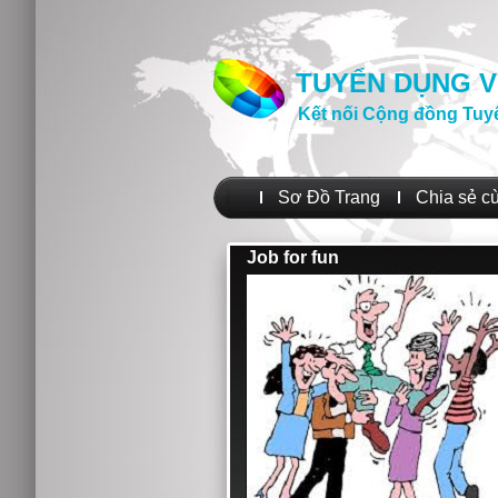
TUYỂN DỤNG V
Kết nối Cộng đồng Tuy
Sơ Đồ Trang
Chia sẻ c
Job for fun