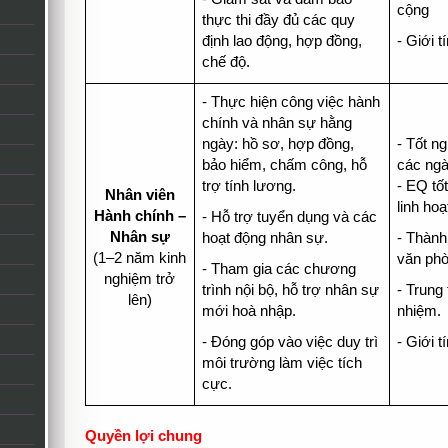
cộng
thực thi đầy đủ các quy
định lao động, hợp đồng,
- Giới t
chế độ.
- Thực hiện công việc hành
chính và nhân sự hằng
ngày: hồ sơ, hợp đồng,
- Tốt n
bảo hiểm, chấm công, hỗ
các ngà
trợ tính lương.
- EQ tốt
Nhân viên
linh ho
Hành chính –
- Hỗ trợ tuyển dụng và các
Nhân sự
hoạt động nhân sự.
- Thành
(1–2 năm kinh
văn phò
- Tham gia các chương
nghiệm trở
trình nội bộ, hỗ trợ nhân sự
- Trung
lên)
mới hoà nhập.
nhiệm.
- Đóng góp vào việc duy trì
- Giới t
môi trường làm việc tích
cực.
Quyền lợi chung