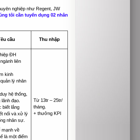
chuyên nghiệp như Regent, JW
úng tôi cần tuyển dụng 02 nhân
êu cầu
Thu nhập
ghiệp ĐH
ngành liên
ăm kinh
quản lý nhân
 duy hệ thống,
Từ 13tr – 25tr/
 lãnh đạo.
tháng.
: biết lắng
+ thưởng KPI
ết nối và xử lý
ống nhân sự.
ế mạnh về
ế là một điểm