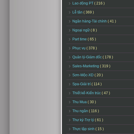
Lao động PT
( 216 )
Lễ tân
( 369 )
Ngân hàng-Tài chính
( 41 )
Ngoại ngữ
( 8 )
Part time
( 65 )
Phục vụ
( 378 )
Quản lý-Giám đốc
( 178 )
Sales-Marketing
( 319 )
Sơn-Mộc-XD
( 20 )
Spa-Giải trí
( 114 )
Thiết kế-Kiến trúc
( 47 )
Thu Mua
( 30 )
Thu ngân
( 116 )
Thư ký-Trợ lý
( 61 )
Thực tập sinh
( 15 )