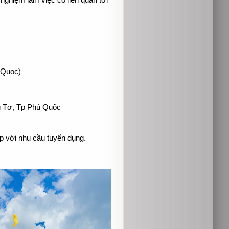
 nghiệm làm việc có liên quan tới
 Quoc)
g Tơ, Tp Phú Quốc
ợp với nhu cầu tuyển dụng.