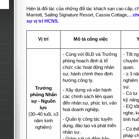
Hiện là đối tác của những đối tác khách sạn cao cấp, 
Marriott, Sailing Signature Resort, Cassia Cottage,…
ch
sự vị trí HCNS.
Vị trí
Mô tả công việc
Y
- Cùng với BLĐ và Trưởng
- Tốt n
phòng hoạch định & tổ
chuyên 
chức các hoạt động nhân
quan.
sự, hành chính theo định
- ≥ 3 n
hướng công ty.
nghiệm 
sự.
Trưởng
- Xây dựng và vận hành
- Có tư
phòng Nhân
các chính sách liên quan
kỹ năng
sự - Nguồn
đến nhân sự, phúc lợi, văn
- EQ tốt
lực
hoá doanh nghiệp.
nghe, k
(30–40 tuổi, ≥3
- Quản lý công tác tuyển
tình hu
năm kinh
dụng, đào tạo và phát triển
nghiệm)
- Có th
nhân sự.
pháp ch
- Giám sát và đảm bảo