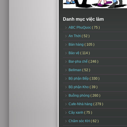
Danh mục việc làm
ABC PhuQuoc
( 75 )
An Thới
( 52 )
Bán hàng
( 105 )
Bảo vệ
( 114 )
Bar-pha chế
( 246 )
Bellman
( 52 )
Bộ phận Bếp
( 330 )
Bộ phận Kho
( 39 )
Buồng phòng
( 260 )
Cafe-Nhà hàng
( 279 )
Cây xanh
( 75 )
Chăm sóc KH
( 62 )