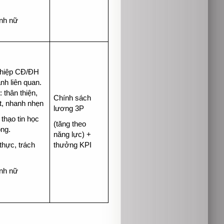
ính nữ
ghiệp CĐ/ĐH
nh liên quan.
: thân thiện,
Chính sách
ạt, nhanh nhẹn
lương 3P
 thạo tin học
(tăng theo
ng.
năng lực) +
 thực, trách
thưởng KPI
ính nữ