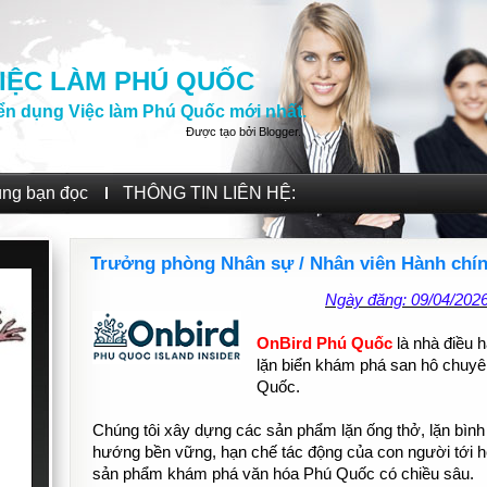
IỆC LÀM PHÚ QUỐC
ển dụng Việc làm Phú Quốc mới nhất.
Được tạo bởi
Blogger
.
ùng bạn đọc
THÔNG TIN LIÊN HỆ:
Trưởng phòng Nhân sự / Nhân viên Hành chí
Ngày đăng: 09/04/202
OnBird Phú Quốc
là nhà điều 
lặn biển khám phá san hô chuyê
Quốc.
Chúng tôi xây dựng các sản phẩm lặn ống thở, lặn bình
hướng bền vững, hạn chế tác động của con người tới hệ
sản phẩm khám phá văn hóa Phú Quốc có chiều sâu.