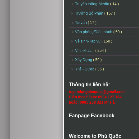
Truyền thông-Media
( 14 )
Trưởng Bộ Phận
( 157 )
Tư vấn
( 17 )
Văn phòng/Điều hành
( 59 )
Vệ sinh-Tạp vụ
( 150 )
Vị trí khác...
( 254 )
Xây Dựng
( 59 )
Y tế - Dược
( 35 )
Thông tin liên hệ:
tuyendungphuquoc@gmail.com
Điện thoại/ Zalo: 0934.127.384
hoặc: 0985 258 323 Mr Hà
Fanpage Facebook
Welcome to Phú Quốc