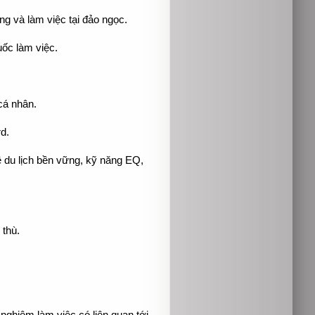
g và làm việc tại đảo ngọc.
ốc làm việc.
cá nhân.
d.
ề du lịch bền vững, kỹ năng EQ,
 thù.