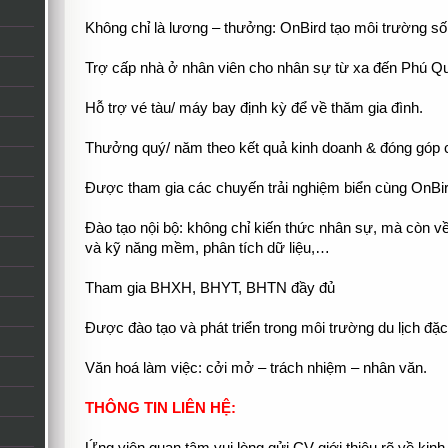
Không chỉ là lương – thưởng: OnBird tạo môi trường sốn
Trợ cấp nhà ở nhân viên cho nhân sự từ xa đến Phú Qu
Hỗ trợ vé tàu/ máy bay định kỳ để về thăm gia đình.
Thưởng quý/ năm theo kết quả kinh doanh & đóng góp 
Được tham gia các chuyến trải nghiệm biển cùng OnBir
Đào tạo nội bộ: không chỉ kiến thức nhân sự, mà còn v
và kỹ năng mềm, phân tích dữ liệu,…
Tham gia BHXH, BHYT, BHTN đầy đủ
Được đào tạo và phát triển trong môi trường du lịch đặc
Văn hoá làm việc: cởi mở – trách nhiệm – nhân văn.
THÔNG TIN LIÊN HỆ: