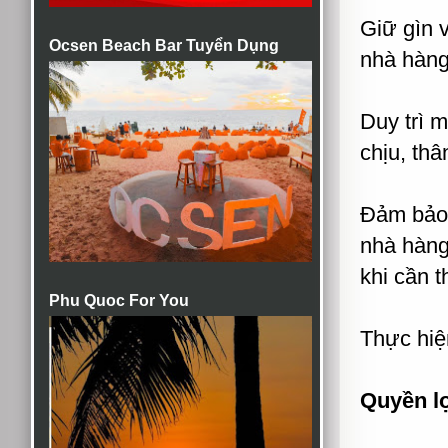
Giữ gìn v
Ocsen Beach Bar Tuyển Dụng
nhà hàn
Duy trì 
chịu, thâ
Đảm bảo 
nhà hàng
khi cần t
Phu Quoc For You
Thực hiệ
Quyền lợ