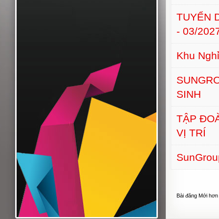
TUYỂN D
- 03/202
Khu Nghỉ
SUNGRO
SINH
TẬP ĐO
VỊ TRÍ
SunGroup
Bài đăng Mới hơn