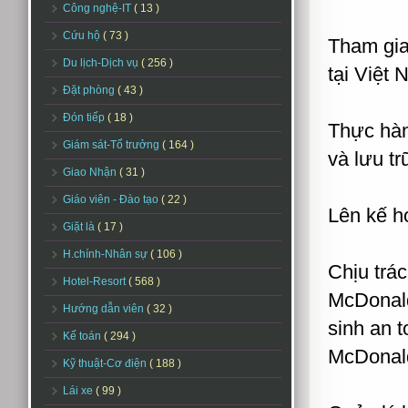
Công nghệ-IT
( 13 )
Cứu hộ
( 73 )
Tham gia
Du lịch-Dịch vụ
( 256 )
tại Việt
Đặt phòng
( 43 )
Đón tiếp
( 18 )
Thực hàn
Giám sát-Tổ trưởng
( 164 )
và lưu t
Giao Nhận
( 31 )
Giáo viên - Đào tạo
( 22 )
Lên kế h
Giặt là
( 17 )
H.chính-Nhân sự
( 106 )
Chịu trá
Hotel-Resort
( 568 )
McDonald
Hướng dẫn viên
( 32 )
sinh an 
Kế toán
( 294 )
McDonal
Kỹ thuật-Cơ điện
( 188 )
Lái xe
( 99 )