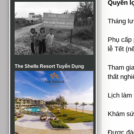
Quyền lợ
Tháng lư
Phụ cấp 
lễ Tết (n
The Shells Resort Tuyển Dụng
Tham gia
thất nghi
Lịch làm 
Khám sức
Được đào