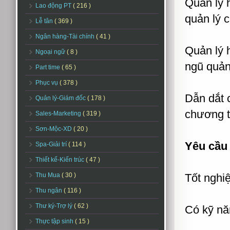
Quản lý 
Lao động PT
( 216 )
quản lý c
Lễ tân
( 369 )
Ngân hàng-Tài chính
( 41 )
Quản lý h
Ngoại ngữ
( 8 )
ngũ quản
Part time
( 65 )
Phục vụ
( 378 )
Dẫn dắt 
Quản lý-Giám đốc
( 178 )
chương t
Sales-Marketing
( 319 )
Sơn-Mộc-XD
( 20 )
Yêu cầu 
Spa-Giải trí
( 114 )
Thiết kế-Kiến trúc
( 47 )
Thu Mua
( 30 )
Tốt nghi
Thu ngân
( 116 )
Thư ký-Trợ lý
( 62 )
Có kỹ nă
Thực tập sinh
( 15 )