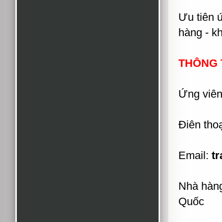
Ưu tiên 
hàng - k
THÔNG T
Ứng viên 
Điên thoạ
Email:
t
Nhà hàng
Quốc