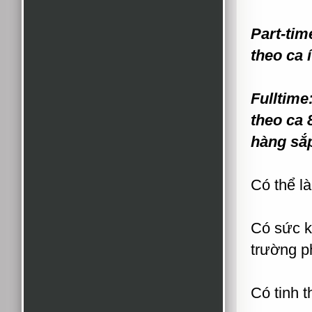
Part-tim
theo ca í
Fulltime
theo ca 
hàng sắ
Có thể l
Có sức k
trường p
Có tinh t