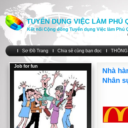
TUYỂN DỤNG VIỆC LÀM PHÚ
Kết nối Cộng đồng Tuyển dụng Việc làm Phú 
Sơ Đồ Trang
Chia sẻ cùng bạn đọc
THÔNG 
Job for fun
Nhà hà
Nhân s