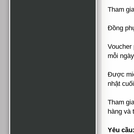
Tham gia
Đồng phụ
Voucher 
mỗi ngày
Được miễ
nhật cuố
Tham gia
hàng và 
Yêu cầu