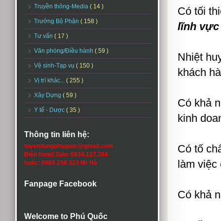
Truyền thông-Media
( 14 )
Có tối th
Trưởng Bộ Phận
( 158 )
lĩnh vực
Tư vấn
( 17 )
Văn phòng/Điều hành
( 59 )
Nhiệt hu
Vệ sinh-Tạp vụ
( 150 )
khách hà
Vị trí khác...
( 255 )
Xây Dựng
( 59 )
Có khả n
Y tế - Dược
( 35 )
kinh doa
Thông tin liên hệ:
tuyendungphuquoc@gmail.com
Có tố ch
Điện thoại/ Zalo: 0934.127.384
làm việc
hoặc: 0985 258 323 Mr Hà
Fanpage Facebook
Có khả n
Welcome to Phú Quốc