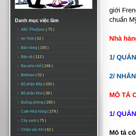
giới Fre
chuẩn Mỹ
Danh mục việc làm
ABC PhuQuoc
( 75 )
Nhà hàn
An Thới
( 52 )
Bán hàng
( 105 )
1/ QUẢ
Bảo vệ
( 113 )
Bar-pha chế
( 246 )
2/ NHÂN
Bellman
( 52 )
Bộ phận Bếp
( 330 )
Bộ phận Kho
( 39 )
MÔ TẢ C
Buồng phòng
( 260 )
Cafe-Nhà hàng
( 279 )
1/ QUẢ
Cây xanh
( 75 )
Chăm sóc KH
( 62 )
Mô tả cô