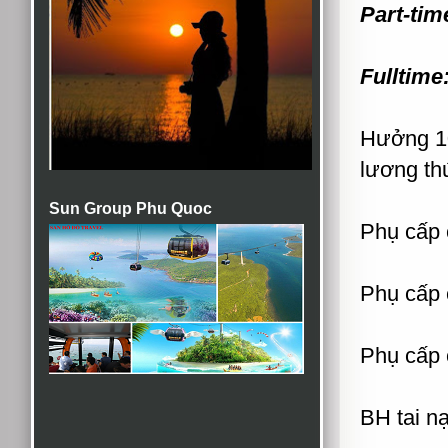
Part-tim
Fulltime
Hưởng 10
lương th
Sun Group Phu Quoc
Phụ cấp 
Phụ cấp 
Phụ cấp c
BH tai n