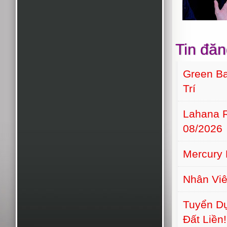
Tin đăn
Green Ba
Trí
Lahana 
08/2026
Mercury 
Nhân Viê
Tuyển Dụ
Đất Liền!