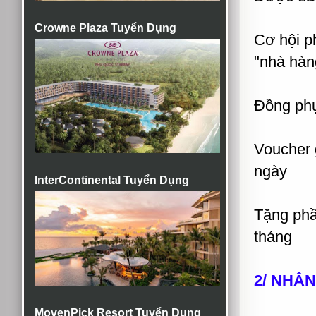
Crowne Plaza Tuyển Dụng
Cơ hội p
"nhà hàng
Đồng phụ
Voucher 
ngày
InterContinental Tuyển Dụng
Tặng phầ
tháng
2/ NHÂN
MovenPick Resort Tuyển Dụng