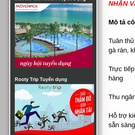
NHẬN V
Mô tả cô
Tuân thủ
gà rán, 
Trực tiế
hàng
Rooty Trip Tuyển dụng
Thu ngân
Hỗ trợ k
sẵn sàng