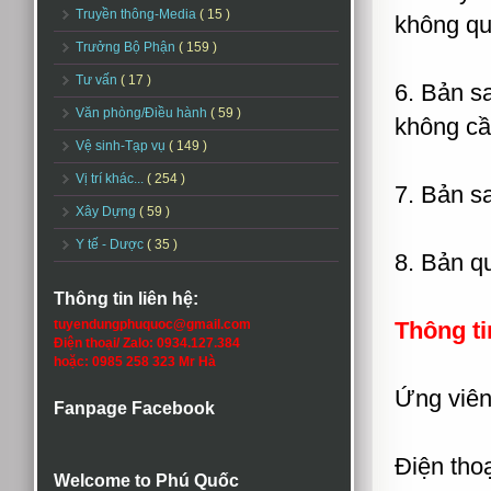
Truyền thông-Media
( 15 )
không qu
Trưởng Bộ Phận
( 159 )
Tư vấn
( 17 )
6. Bản s
Văn phòng/Điều hành
( 59 )
không cầ
Vệ sinh-Tạp vụ
( 149 )
Vị trí khác...
( 254 )
7. Bản sa
Xây Dựng
( 59 )
Y tế - Dược
( 35 )
8. Bản qu
Thông tin liên hệ:
tuyendungphuquoc@gmail.com
Thông ti
Điện thoại/ Zalo: 0934.127.384
hoặc: 0985 258 323 Mr Hà
Ứng viên 
Fanpage Facebook
Điện thoạ
Welcome to Phú Quốc