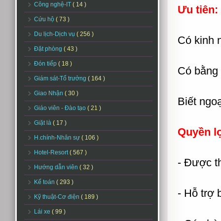
Công nghệ-IT
( 14 )
Ưu tiên:
Cứu hộ
( 73 )
Du lịch-Dịch vụ
( 256 )
Có kinh 
Đặt phòng
( 43 )
Đón tiếp
( 18 )
Có bằng h
Giám sát-Tổ trưởng
( 164 )
Giao Nhận
( 30 )
Biết ngoạ
Giáo viên - Đào tạo
( 21 )
Giặt là
( 17 )
Quyền l
H.chính-Nhân sự
( 106 )
Hotel-Resort
( 567 )
- Được 
Hướng dẫn viên
( 32 )
Kế toán
( 293 )
- Hỗ trợ 
Kỹ thuật-Cơ điện
( 189 )
Lái xe
( 99 )