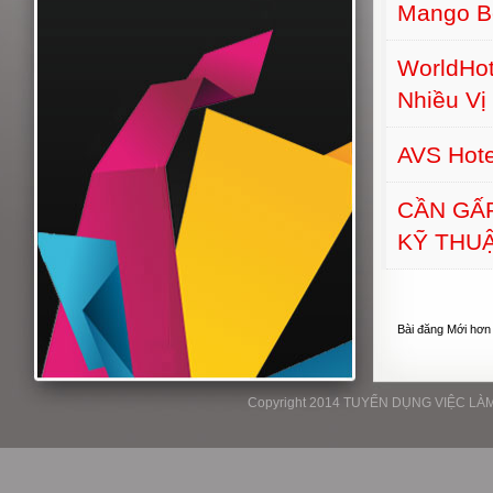
Mango B
WorldHot
Nhiều Vị 
AVS Hot
CẦN GẤ
KỸ THU
Bài đăng Mới hơn
Copyright 2014 TUYỂN DỤNG VIỆC LÀM P