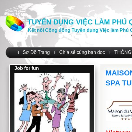
TUYỂN DỤNG VIỆC LÀM PHÚ
Kết nối Cộng đồng Tuyển dụng Việc làm Phú 
Sơ Đồ Trang
Chia sẻ cùng bạn đọc
THÔNG 
Job for fun
MAISO
SPA T