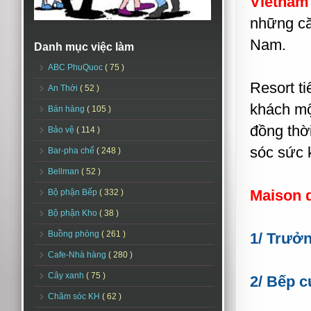
Vietnam
những că
Nam.
Danh mục việc làm
ABC PhuQuoc
( 75 )
Resort t
An Thới
( 52 )
khách mộ
Bán hàng
( 105 )
đồng thờ
Bảo vệ
( 114 )
sóc sức k
Bar-pha chế
( 248 )
Bellman
( 52 )
Maison 
Bộ phận Bếp
( 332 )
Bộ phận Kho
( 38 )
Buồng phòng
( 261 )
1/ Trưở
Cafe-Nhà hàng
( 280 )
Cây xanh
( 75 )
2/ Bếp c
Chăm sóc KH
( 62 )