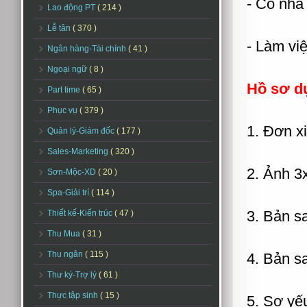
- Có nhà 
Lao động PT
( 214 )
Lễ tân
( 370 )
- Làm vi
Ngân hàng-Tài chính
( 41 )
Ngoại ngữ
( 8 )
Hồ sơ d
Part time
( 65 )
Phục vụ
( 379 )
1. Đơn xi
Quản lý-Giám đốc
( 177 )
Sales-Marketing
( 320 )
2. Ảnh 3
Sơn-Mộc-XD
( 20 )
Spa-Giải trí
( 114 )
3. Bản s
Thiết kế-Kiến trúc
( 47 )
Thu Mua
( 31 )
Thu ngân
( 115 )
4. Bản s
Thư ký-Trợ lý
( 61 )
Thực tập sinh
( 15 )
5. Sơ yế