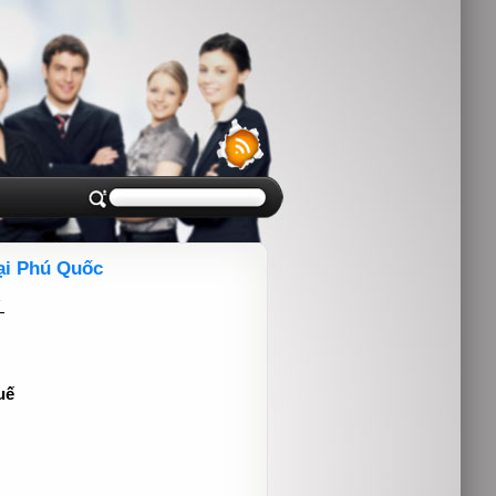
tại Phú Quốc
6
g
uế