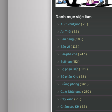
Danh mục việc làm
ABC PhuQuoc
( 75 )
An Thới
( 52 )
Bán hàng
( 105 )
Bảo vệ
( 113 )
Bar-pha chế
( 247 )
Bellman
( 52 )
Bộ phận Bếp
( 331 )
Bộ phận Kho
( 38 )
Buồng phòng
( 261 )
Cafe-Nhà hàng
( 280 )
Cây xanh
( 75 )
Chăm sóc KH
( 62 )