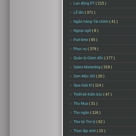
Lao động PT
( 215 )
Lễ tân
( 371 )
Ngân hàng-Tài chính
( 41 )
Ngoại ngữ
( 8 )
Part time
( 65 )
Phục vụ
( 379 )
Quản lý-Giám đốc
( 177 )
Sales-Marketing
( 319 )
Sơn-Mộc-XD
( 20 )
Spa-Giải trí
( 114 )
Thiết kế-Kiến trúc
( 47 )
Thu Mua
( 31 )
Thu ngân
( 116 )
Thư ký-Trợ lý
( 62 )
Thực tập sinh
( 15 )