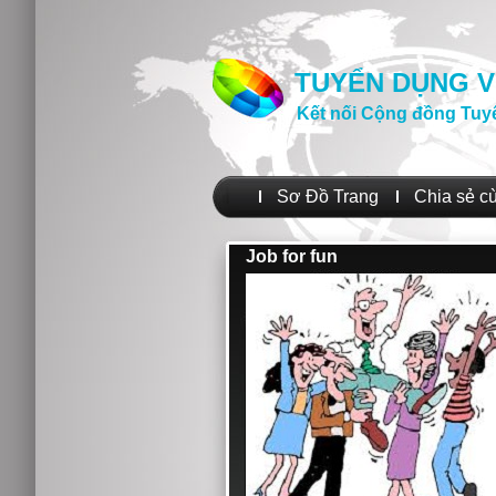
TUYỂN DỤNG V
Kết nối Cộng đồng Tuy
Sơ Đồ Trang
Chia sẻ c
Job for fun