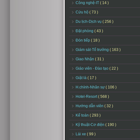
Công nghệ-IT
( 14 )
Cứu hộ
( 73 )
Du lịch-Dịch vụ
( 256 )
Đặt phòng
( 43 )
Đón tiếp
( 18 )
Giám sát-Tổ trưởng
( 163 )
Giao Nhận
( 31 )
Giáo viên - Đào tạo
( 22 )
Giặt là
( 17 )
H.chính-Nhân sự
( 106 )
Hotel-Resort
( 568 )
Hướng dẫn viên
( 32 )
Kế toán
( 293 )
Kỹ thuật-Cơ điện
( 190 )
Lái xe
( 99 )