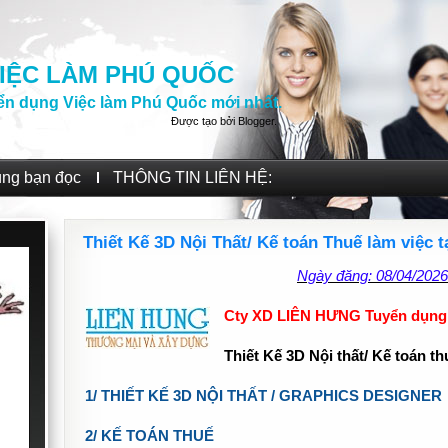
IỆC LÀM PHÚ QUỐC
ển dụng Việc làm Phú Quốc mới nhất.
Được tạo bởi
Blogger
.
ùng bạn đọc
THÔNG TIN LIÊN HỆ:
Thiết Kế 3D Nội Thất/ Kế toán Thuế làm việc 
Ngày đăng: 08/04/202
Cty XD LIÊN HƯNG Tuyển dụn
Thiết Kế 3D Nội thất/ Kế toán th
1/ THIẾT KẾ 3D NỘI THẤT / GRAPHICS DESIGNER
2/ KẾ TOÁN THUẾ