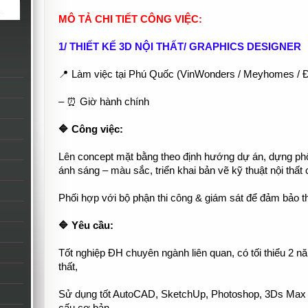
MÔ TẢ CHI TIẾT CÔNG VIỆC:
1/ THIẾT KẾ 3D NỘI THẤT/ GRAPHICS DESIGNER
📍 Làm việc tại Phú Quốc (VinWonders / Meyhomes / Đ
– ⏰ Giờ hành chính
🔷 Công việc:
Lên concept mặt bằng theo định hướng dự án, dựng phối 
ánh sáng – màu sắc, triển khai bản vẽ kỹ thuật nội thấ
Phối hợp với bộ phận thi công & giám sát để đảm bảo thi
🔷 Yêu cầu:
Tốt nghiệp ĐH chuyên ngành liên quan, có tối thiểu 2 nă
thất,
Sử dụng tốt AutoCAD, SketchUp, Photoshop, 3Ds Max + 