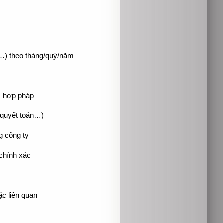
…) theo tháng/quý/năm
, hợp pháp
, quyết toán…)
g công ty
 chính xác
ặc liên quan