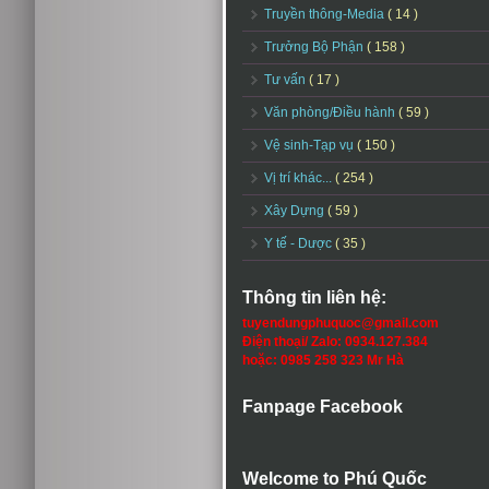
Truyền thông-Media
( 14 )
Trưởng Bộ Phận
( 158 )
Tư vấn
( 17 )
Văn phòng/Điều hành
( 59 )
Vệ sinh-Tạp vụ
( 150 )
Vị trí khác...
( 254 )
Xây Dựng
( 59 )
Y tế - Dược
( 35 )
Thông tin liên hệ:
tuyendungphuquoc@gmail.com
Điện thoại/ Zalo: 0934.127.384
hoặc: 0985 258 323 Mr Hà
Fanpage Facebook
Welcome to Phú Quốc