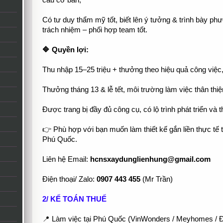
cấu cơ bản,
Có tư duy thẩm mỹ tốt, biết lên ý tưởng & trình bày ph
trách nhiệm – phối hợp team tốt.
🔷 Quyền lợi:
Thu nhập 15–25 triệu + thưởng theo hiệu quả công việc
Thưởng tháng 13 & lễ tết, môi trường làm việc thân thi
Được trang bị đầy đủ công cụ, có lộ trình phát triển và 
👉 Phù hợp với bạn muốn làm thiết kế gắn liền thực tế thi
Phú Quốc.
Liên hệ Email:
hcnsxaydunglienhung@gmail.com
Điện thoại/ Zalo:
0907 443 455
(Mr Trần)
2/ KẾ TOÁN THUẾ
📍 Làm việc tại Phú Quốc (VinWonders / Meyhomes / Đ