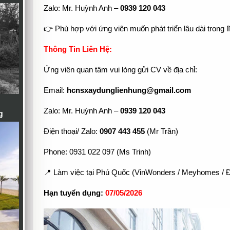
Zalo: Mr. Huỳnh Anh –
0939 120 043
👉 Phù hợp với ứng viên muốn phát triển lâu dài trong l
Thông Tin Liên Hệ:
Ứng viên quan tâm vui lòng gửi CV về địa chỉ:
Email:
hcnsxaydunglienhung@gmail.com
Zalo: Mr. Huỳnh Anh –
0939 120 043
g
Điện thoại/ Zalo:
0907 443 455
(Mr Trần)
Phone: 0931 022 097 (Ms Trinh)
📍 Làm việc tại Phú Quốc (VinWonders / Meyhomes / Đ
Hạn tuyển dụng:
07/05/2026